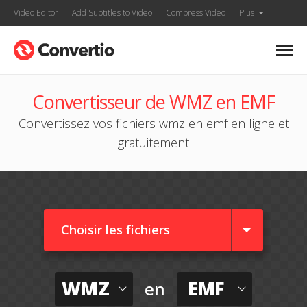
Video Editor
Add Subtitles to Video
Compress Video
Plus
Convertisseur de WMZ en EMF
Convertissez vos fichiers wmz en emf en ligne et
gratuitement
Choisir les fichiers
WMZ
EMF
en