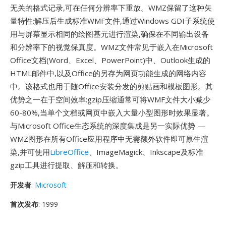
无关的格式记录,可在任何分辨率下重放。WMZ保留了这种矢
量特性:解压后生成标准WMF文件,通过Windows GDI子系统使
用与屏幕显示相同的绘图基元进行渲染,确保在不同输出设备
和分辨率下的视觉保真度。WMZ文件常见于嵌入在Microsoft
Office文档(Word、Excel、PowerPoint)中、Outlook生成的
HTML邮件中,以及Office的另存为网页功能生成的网络内容
中。该格式也用于随Office安装分发的剪贴画和模板图形。其
优势之一在于空间效率:gzip压缩通常可将WMF文件大小减少
60-80%,当单个文档或网页中嵌入大量小型图形时效果显著。
与Microsoft Office生态系统的深度集成是另一实际优势 —
WMZ图形在所有Office应用程序中无需额外软件即可原生渲
染,并可使用
LibreOffice
、ImageMagick、Inkscape及标准
gzip工具进行提取、解压和转换。
开发者
:
Microsoft
首次发布
: 1999