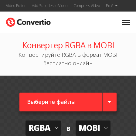
Video Editor
Add Subtitles to Video
Compress Video
Ещё
Конвертер RGBA в MOBI
Конвертируйте RGBA в формат MOBI
бесплатно онлайн
Выберите файлы
RGBA
MOBI
в