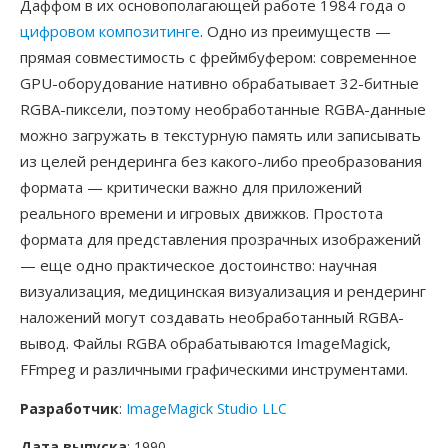
Даффом в их основополагающей работе 1984 года о
цифровом композитинге
. Одно из преимуществ —
прямая совместимость с фреймбуфером: современное
GPU-оборудование нативно обрабатывает 32-битные
RGBA-пиксели, поэтому необработанные RGBA-данные
можно загружать в текстурную память или записывать
из целей рендеринга без какого-либо преобразования
формата — критически важно для приложений
реального времени и игровых движков. Простота
формата для представления прозрачных изображений
— еще одно практическое достоинство: научная
визуализация, медицинская визуализация и рендеринг
наложений могут создавать необработанный RGBA-
вывод. Файлы RGBA обрабатываются ImageMagick,
FFmpeg и различными графическими инструментами.
Разработчик
:
ImageMagick Studio LLC
Дата выпуска
: 1990