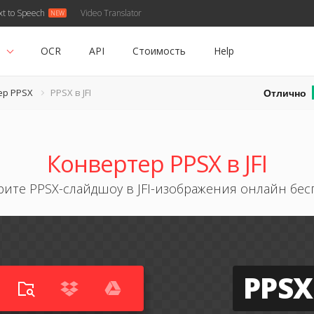
xt to Speech
Video Translator
ь
OCR
API
Стоимость
Help
Отлично
ер PPSX
PPSX в JFI
Конвертер PPSX в JFI
рите PPSX-слайдшоу в JFI-изображения онлайн бес
PPSX