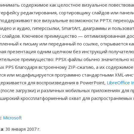
ринимать содержимое как целостное визуальное повествова
терфейсу редактирования, сортировщику слайдов или панели
поддерживают все визуальные возможности PPTX: переходы
идео и аудио, гиперссылки, SmartArt, диаграммы и пользова
 слайдов. Ключевое преимущество — оптимизированная дост
пленный к письму или переданный по ссылке, открывается ка
ая презентация одним щелчком без инструкций получателю
ительное преимущество: PPSX-файлы обычно значительно к
ых PPS благодаря встроенному ZIP-сжатию, а их содержимое
тся или модифицируется программно стандартными XML-инс
ерживается для воспроизведения в PowerPoint,
LibreOffice 
s (после загрузки) и различных мобильных приложениях для 
 широкий кроссплатформенный охват для распространяемых
к
:
Microsoft
ка
: 30 января 2007 г.