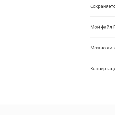
Сохраняетс
Мой файл P
Можно ли 
Конвертаци