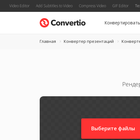
Video Editor
Add Subtitles to Video
Compress Video
GIF Editor
Te
Конвертироват
Главная
Конвертер презентаций
Конверт
Ренде
Выберите файлы