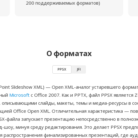
200 поддерживаемых форматов)
О форматах
PPSX
JFI
oint Slideshow XML) — Open XML-аналог устаревшего формат
нный
Microsoft
с Office 2007. Как и PPTX, файл PPSX является 
, описывающими слайды, макеты, темы и медиа-ресурсы в со
цией Office Open XML. Отличительная характеристика — пов
SX-файла запускает презентацию непосредственно в полноэ
д-шоу, минуя среду редактирования. Это делает PPSX пред
я распространения финализированных презентаций, где ау