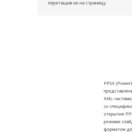
перетащив их на страницу.
PPSX (PowerP
представле
XML-частями
со специфика
открытие PP
режиме слай
форматом дл