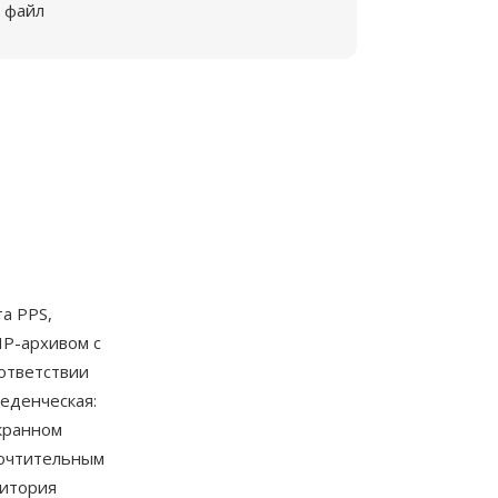
файл
а PPS,
ZIP-архивом с
ответствии
еденческая:
кранном
почтительным
дитория