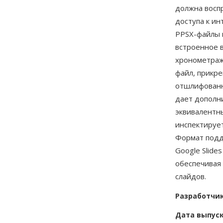
должна восп
доступа к ин
PPSX-файлы 
встроенное в
хронометраж
файл, прикре
отшлифованн
дает дополн
эквивалентн
инспектируе
Формат подд
Google Slide
обеспечивая
слайдов.
Разработчи
Дата выпус