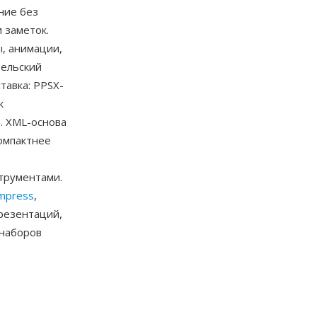
ние без
 заметок.
, анимации,
тельский
авка: PPSX-
к
. XML-основа
омпактнее
трументами.
Impress
,
презентаций,
 наборов