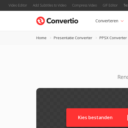
Video Editor
Add Subtitles to Video
Compress Video
GIF Editor
Te
Converteren
Home
Presentatie Converter
PPSX Converter
Rend
Kies bestanden