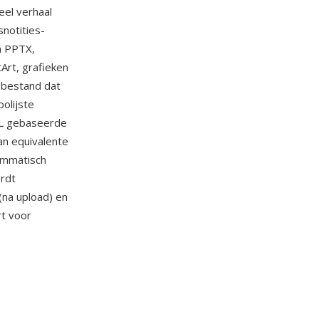
eel verhaal
snotities-
n PPTX,
Art, grafieken
-bestand dat
polijste
XML gebaseerde
an equivalente
ammatisch
rdt
 (na upload) en
rt voor