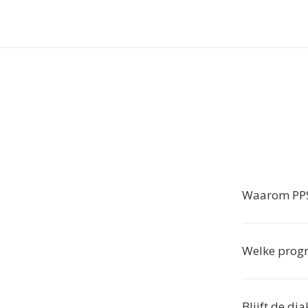
Waarom PPSX
Welke progr
Blijft de di