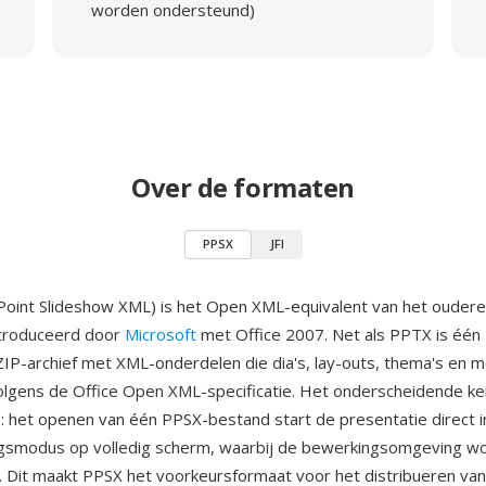
worden ondersteund)
Over de formaten
PPSX
JFI
oint Slideshow XML) is het Open XML-equivalent van het ouder
ntroduceerd door
Microsoft
met Office 2007. Net als PPTX is één
IP-archief met XML-onderdelen die dia's, lay-outs, thema's en 
olgens de Office Open XML-specificatie. Het onderscheidende ke
 het openen van één PPSX-bestand start de presentatie direct i
ngsmodus op volledig scherm, waarbij de bewerkingsomgeving w
 Dit maakt PPSX het voorkeursformaat voor het distribueren va