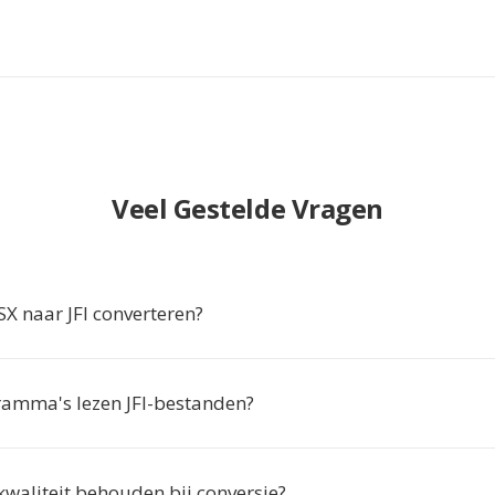
Veel Gestelde Vragen
 naar JFI converteren?
amma's lezen JFI-bestanden?
akwaliteit behouden bij conversie?