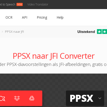
xt to Speech
Video Translator
OCR
API
Pricing
Help
Uitstekend
PPSX naar JFI
PPSX naar JFI Converter
er PPSX-diavoorstellingen als JFI-afbeeldingen, gratis o
PPSX