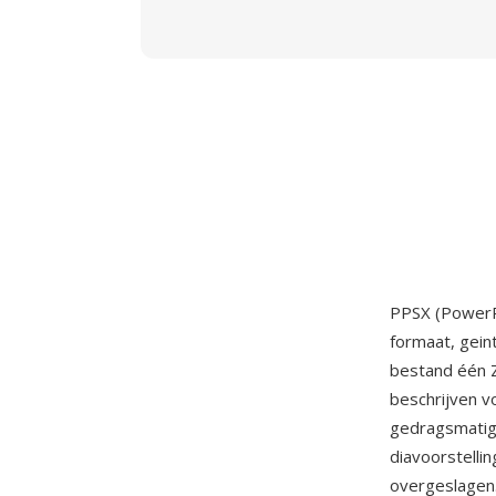
PPSX (PowerP
formaat, gei
bestand één Z
beschrijven v
gedragsmatig:
diavoorstelli
overgeslagen.