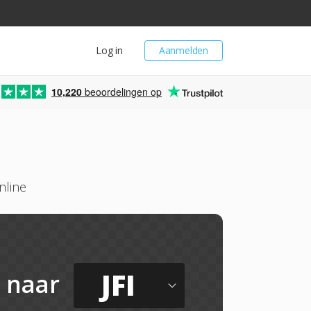
Log in
Aanmelden
10,220
beoordelingen op
nline
JFI
naar