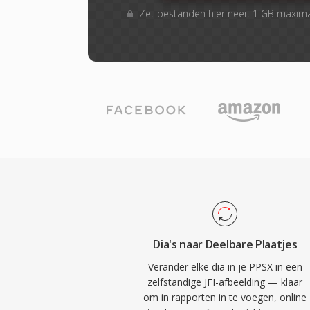
Zet bestanden hier neer. 1 GB maxim
Dia's naar Deelbare Plaatjes
Verander elke dia in je PPSX in een
zelfstandige JFI-afbeelding — klaar
om in rapporten in te voegen, online