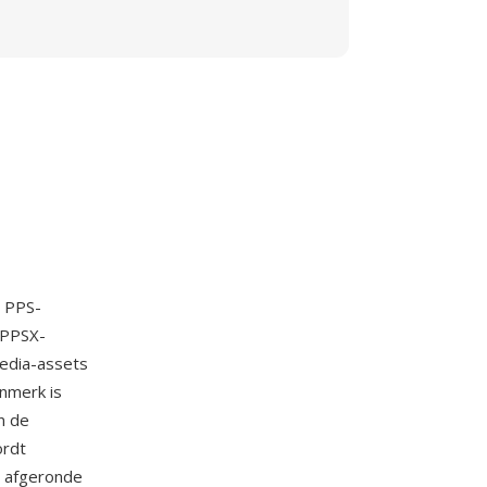
e PPS-
 PPSX-
media-assets
nmerk is
n de
ordt
n afgeronde