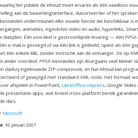
waarbij het publiek de inhoud moet ervaren als één naadloos visu
telling aan de bewerkingsinterface, diasorteerder of het spreker
bestanden ondersteunen elke visuele functie die beschikbaar is i
rgangen, animaties, ingesloten video en audio, hyperlinks, Smart
 diatijden. Één voordeel is gestroomlijnde levering — één PPSX
j één e-mail is gevoegd of via één link is gedeeld, opent als één ge
et één enkele klik, zonder instructie aan de ontvanger. De op 
én ander voordeel: PPSX-bestanden zijn doorgaans veel kleiner d
n dankzij ingebouwde ZIP-compressie, en hun inhoud kan progr
pecteerd of gewijzigd met standaard XML-tools. Het formaat wo
voor afspelen in PowerPoint,
LibreOffice Impress
, Google Slides
le presentatie-apps, wat breed cross-platform bereik garandee
e dia's.
r
:
Microsoft
se
: 30 januari 2007