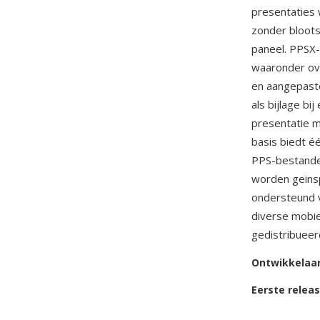
presentaties 
zonder bloots
paneel. PPSX-
waaronder ove
en aangepaste
als bijlage bi
presentatie m
basis biedt é
PPS-bestande
worden geins
ondersteund 
diverse mobie
gedistribueerd
Ontwikkelaa
Eerste relea