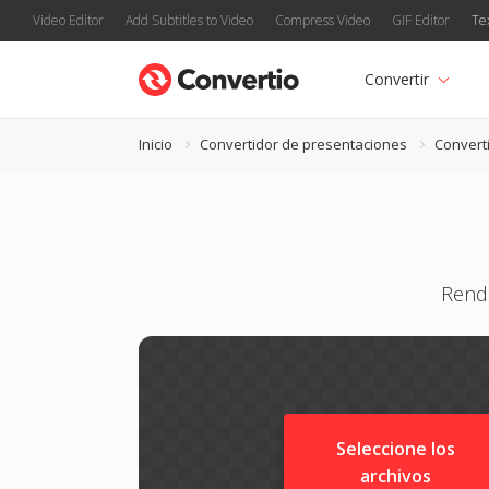
Video Editor
Add Subtitles to Video
Compress Video
GIF Editor
Te
Convertir
Inicio
Convertidor de presentaciones
Convert
Rende
Seleccione los
archivos