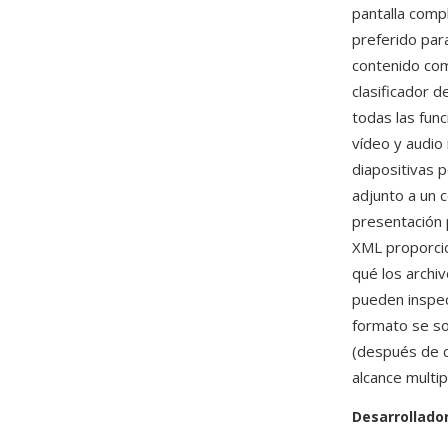
pantalla comp
preferido par
contenido como
clasificador 
todas las fun
vídeo y audio
diapositivas 
adjunto a un 
presentación p
XML proporcio
qué los archi
pueden inspec
formato se s
(después de c
alcance multi
Desarrollado