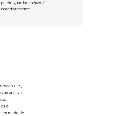
puede guardar archivo jfi
inmediatamente
eredado PPS,
es un archivo
ivos
 es el
nte en modo de