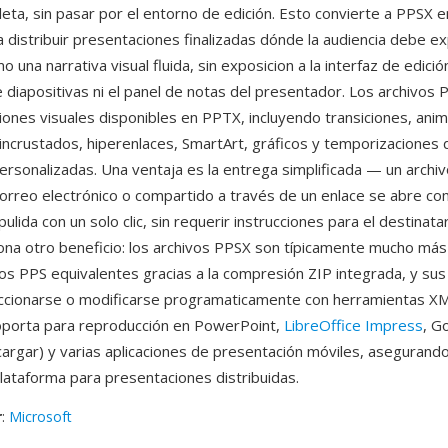
leta, sin pasar por el entorno de edición. Esto convierte a PPSX e
a distribuir presentaciones finalizadas dónde la audiencia debe e
 una narrativa visual fluida, sin exposicion a la interfaz de edición
de diapositivas ni el panel de notas del presentador. Los archivos
ciones visuales disponibles en PPTX, incluyendo transiciones, ani
 incrustados, hiperenlaces, SmartArt, gráficos y temporizaciones 
personalizadas. Una ventaja es la entrega simplificada — un archi
correo electrónico o compartido a través de un enlace se abre c
ulida con un solo clic, sin requerir instrucciones para el destinata
na otro beneficio: los archivos PPSX son típicamente mucho má
vos PPS equivalentes gracias a la compresión ZIP integrada, y su
cionarse o modificarse programaticamente con herramientas XM
oporta para reproducción en PowerPoint,
LibreOffice Impress
, G
argar) y varias aplicaciones de presentación móviles, asegurand
plataforma para presentaciones distribuidas.
r
:
Microsoft