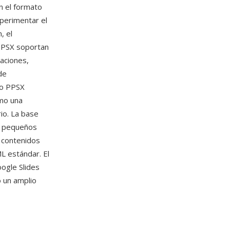
n el formato
xperimentar el
, el
 PPSX soportan
maciones,
de
vo PPSX
omo una
rio. La base
s pequeños
s contenidos
L estándar. El
oogle Slides
o un amplio