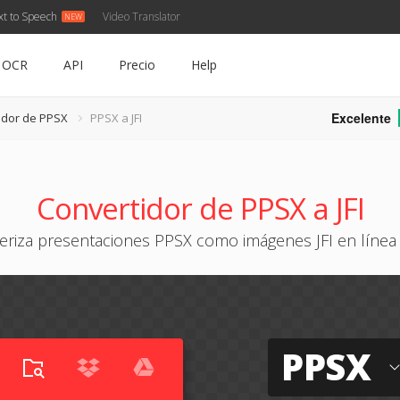
xt to Speech
Video Translator
OCR
API
Precio
Help
Excelente
idor de PPSX
PPSX a JFI
Convertidor de PPSX a JFI
riza presentaciones PPSX como imágenes JFI en línea 
PPSX