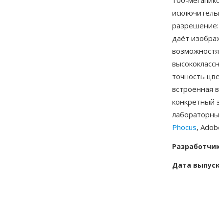
100-мегапик
исключитель
разрешение:
даёт изобра
возможностя
высококласс
точность цве
встроенная 
конкретный 
лабораторны
Phocus
, Ado
Разработчи
Дата выпус