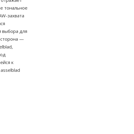
 отражает
е тональное
RAW-захвата
ися
м выбора для
 сторона —
lblad,
под
ейся к
asselblad