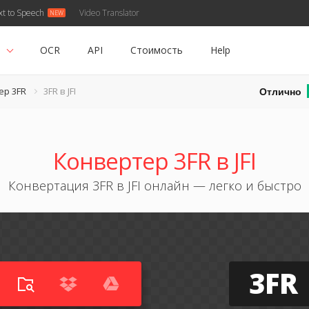
xt to Speech
Video Translator
ь
OCR
API
Стоимость
Help
Отлично
ер 3FR
3FR в JFI
Конвертер 3FR в JFI
Конвертация 3FR в JFI онлайн — легко и быстро
3FR