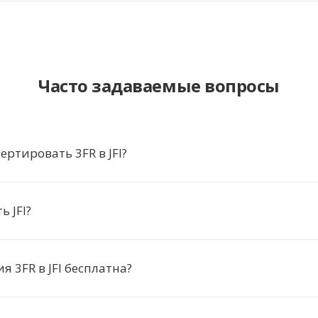
Часто задаваемые вопросы
ертировать 3FR в JFI?
ь JFI?
я 3FR в JFI бесплатна?