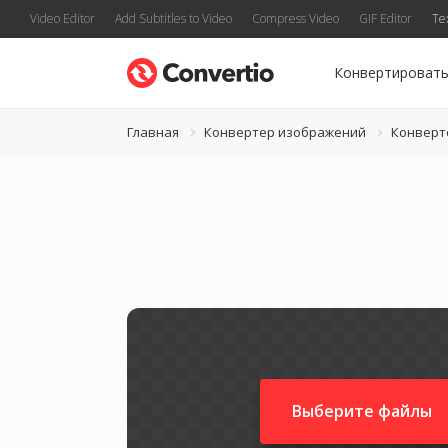
Video Editor
Add Subtitles to Video
Compress Video
GIF Editor
Te
Конвертироват
Главная
Конвертер изображений
Конверт
Выберите файлы