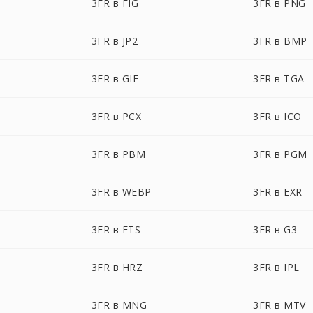
3FR в FIG
3FR в PNG
3FR в JP2
3FR в BMP
3FR в GIF
3FR в TGA
3FR в PCX
3FR в ICO
3FR в PBM
3FR в PGM
3FR в WEBP
3FR в EXR
3FR в FTS
3FR в G3
3FR в HRZ
3FR в IPL
3FR в MNG
3FR в MTV