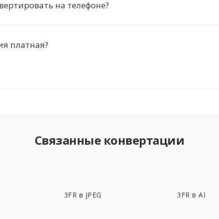
вертировать на телефоне?
ия платная?
Связанные конвертации
3FR в JPEG
3FR в AI