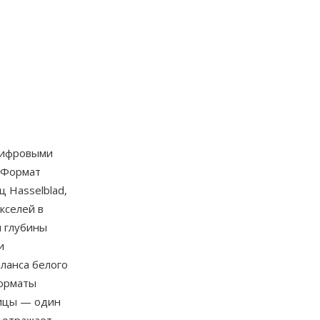
цифровыми
. Формат
 Hasselblad,
кселей в
и глубины
и
ланса белого
форматы
рицы — один