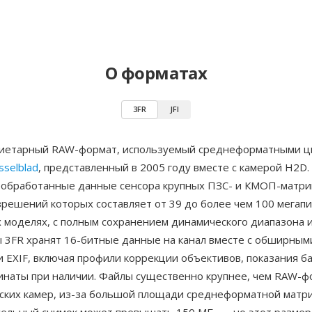
О форматах
3FR
JFI
иетарный RAW-формат, используемый среднеформатными 
sselblad
, представленный в 2005 году вместе с камерой H2D
еобработанные данные сенсора крупных ПЗС- и КМОП-матриц
решений которых составляет от 39 до более чем 100 мегапи
 моделях, с полным сохранением динамического диапазона 
ы 3FR хранят 16-битные данные на канал вместе с обширным
EXIF, включая профили коррекции объективов, показания ба
инаты при наличии. Файлы существенно крупнее, чем RAW-
ских камер, из-за большой площади среднеформатной мат