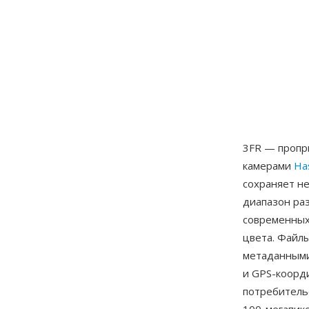
3FR — пропр
камерами
Ha
сохраняет н
диапазон раз
современных
цвета. Файл
метаданными 
и GPS-коорд
потребитель