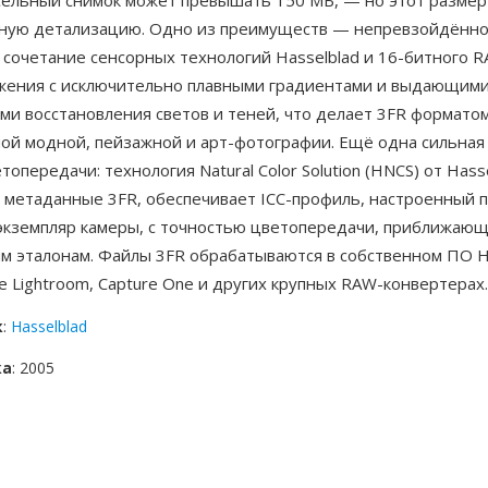
сельный снимок может превышать 150 МБ, — но этот размер
ную детализацию. Одно из преимуществ — непревзойдённо
 сочетание сенсорных технологий Hasselblad и 16-битного 
жения с исключительно плавными градиентами и выдающим
ми восстановления светов и теней, что делает 3FR формато
ной модной, пейзажной и арт-фотографии. Ещё одна сильная
топередачи: технология Natural Color Solution (HNCS) от Hasse
в метаданные 3FR, обеспечивает ICC-профиль, настроенный 
экземпляр камеры, с точностью цветопередачи, приближающ
м эталонам. Файлы 3FR обрабатываются в собственном ПО H
be Lightroom, Capture One и других крупных RAW-конвертерах.
к
:
Hasselblad
ка
: 2005