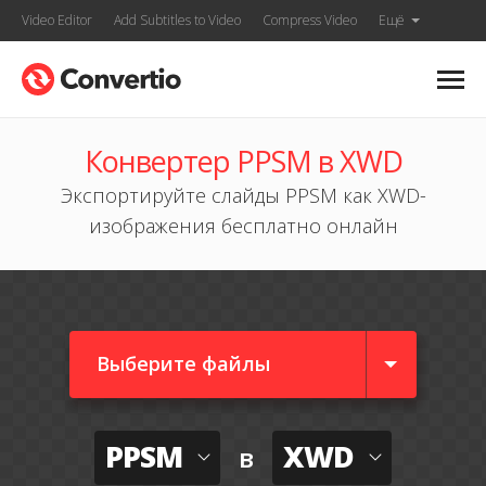
Video Editor
Add Subtitles to Video
Compress Video
Ещё
Конвертер PPSM в XWD
Экспортируйте слайды PPSM как XWD-
изображения бесплатно онлайн
Выберите файлы
PPSM
XWD
в