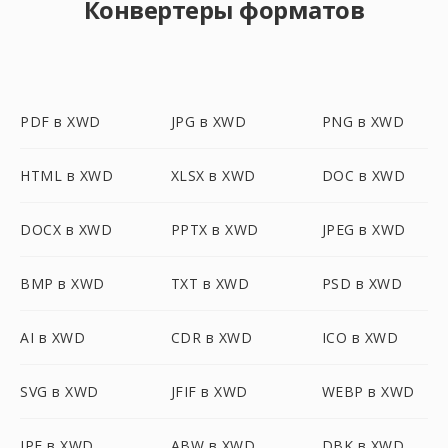
Конвертеры форматов
PDF в XWD
JPG в XWD
PNG в XWD
HTML в XWD
XLSX в XWD
DOC в XWD
DOCX в XWD
PPTX в XWD
JPEG в XWD
BMP в XWD
TXT в XWD
PSD в XWD
AI в XWD
CDR в XWD
ICO в XWD
SVG в XWD
JFIF в XWD
WEBP в XWD
JPE в XWD
ABW в XWD
DBK в XWD