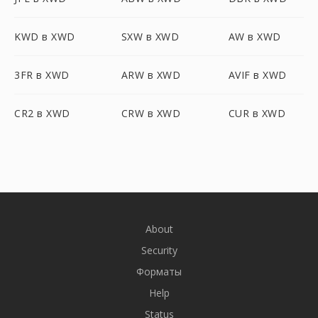
KWD в XWD
SXW в XWD
AW в XWD
3FR в XWD
ARW в XWD
AVIF в XWD
CR2 в XWD
CRW в XWD
CUR в XWD
About
Security
Форматы
Help
Status