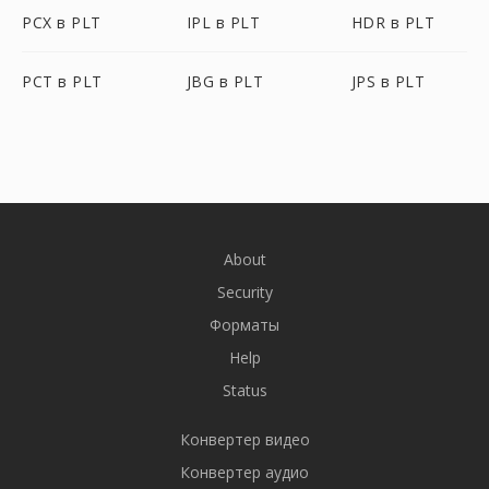
PCX в PLT
IPL в PLT
HDR в PLT
PCT в PLT
JBG в PLT
JPS в PLT
About
Security
Форматы
Help
Status
Конвертер видео
Конвертер аудио