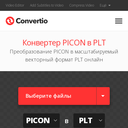
Video Editor
Add Subtitles to Video
Compress Video
Ещё
Конвертер PICON в PLT
Преобразование PICON в масштабируемый
векторный формат PLT онлайн
Выберите файлы
PICON
PLT
в