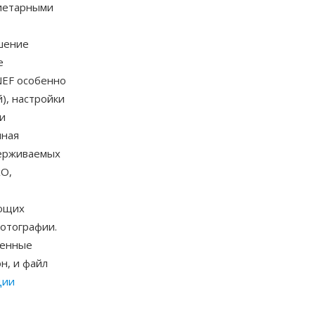
риетарными
ьшение
е
NEF особенно
), настройки
ии
мная
держиваемых
xO,
ующих
отографии.
менные
н, и файл
ции