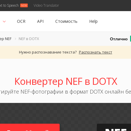
xt to Speech
Video Translator
ь
OCR
API
Стоимость
Help
Отлично
ер NEF
NEF в DOTX
Нужно распознавание текста?
Распознать текст
Конвертер NEF в DOTX
ируйте NEF-фотографии в формат DOTX онлайн б