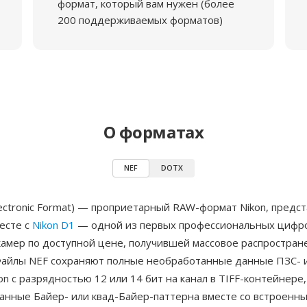
формат, который вам нужен (более
200 поддерживаемых форматов)
О форматах
NEF
DOTX
lectronic Format) — проприетарный RAW-формат Nikon, предс
есте с
Nikon D1
— одной из первых профессиональных цифр
камер по доступной цене, получившей массовое распростран
Файлы NEF сохраняют полные необработанные данные ПЗС-
on с разрядностью 12 или 14 бит на канал в TIFF-контейнер
анные Байер- или квад-Байер-паттерна вместе со встроенны