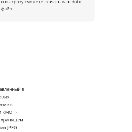
и вы сразу сможете скачать ваш dotx-
файл
тавленный в
овых
ение в
 и КМОП-
е, хранящем
ми JPEG-