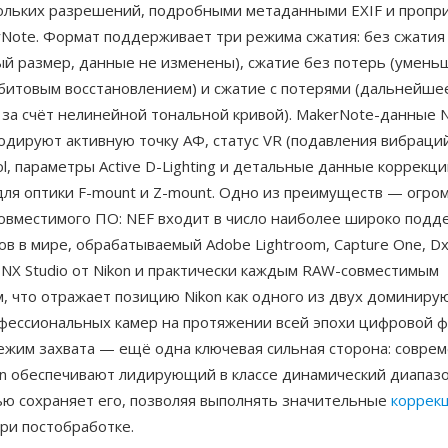
ольких разрешений, подробными метаданными EXIF и проп
rNote. Формат поддерживает три режима сжатия: без сжатия
ый размер, данные не изменены), сжатие без потерь (умен
обитовым восстановлением) и сжатие с потерями (дальнейше
за счёт нелинейной тональной кривой). MakerNote-данные 
дируют активную точку АФ, статус VR (подавления вибраций
rol, параметры Active D-Lighting и детальные данные коррекц
для оптики F-mount и Z-mount. Одно из преимуществ — огро
совместимого ПО: NEF входит в число наиболее широко под
в в мире, обрабатываемый Adobe Lightroom, Capture One, D
NX Studio от Nikon и практически каждым RAW-совместимым
, что отражает позицию Nikon как одного из двух доминир
фессиональных камер на протяжении всей эпохи цифровой ф
ежим захвата — ещё одна ключевая сильная сторона: совре
on обеспечивают лидирующий в классе динамический диапазо
ью сохраняет его, позволяя выполнять значительные
коррек
ри постобработке.