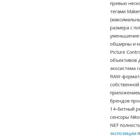
превью неск
тегами Make
(максимальн
размера с п
уменьшение 
обширны и ко
Picture Cont
объективов 
экосистема 
RAW-формато
собственной 
приложением
брендов про
14-битный р
сенсоры Nik
NEF полност
экспозиции
п