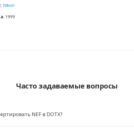
к
:
Nikon
ка
: 1999
Часто задаваемые вопросы
ертировать NEF в DOTX?