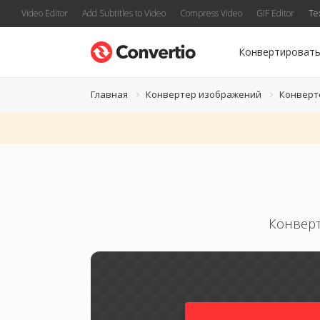
Video Editor
Add Subtitles to Video
Compress Video
GIF Editor
Te
Конвертироват
Главная
Конвертер изображений
Конверт
Конверт