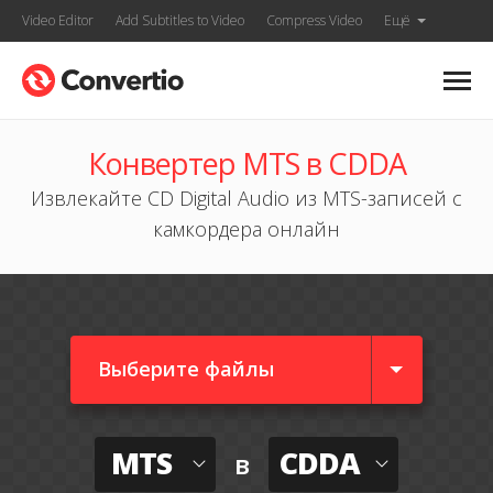
Video Editor
Add Subtitles to Video
Compress Video
Ещё
Конвертер MTS в CDDA
Извлекайте CD Digital Audio из MTS-записей с
камкордера онлайн
Выберите файлы
MTS
CDDA
в