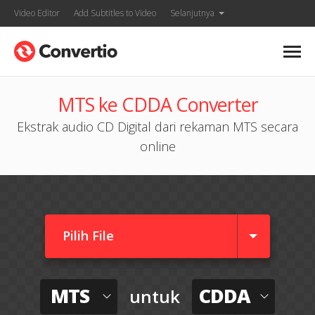
Video Editor
Add Subtitles to Video
Selanjutnya
MTS ke CDDA Converter
Ekstrak audio CD Digital dari rekaman MTS secara
online
Pilih File
MTS
CDDA
untuk