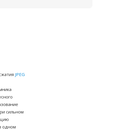
 сжатия
JPEG
емника
усного
азование
при сильном
ацию
 в одном