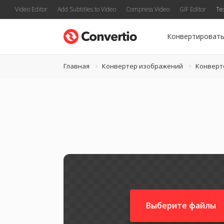
Video Editor
Add Subtitles to Video
Compress Video
GIF Editor
Te
Конвертироват
Главная
Конвертер изображений
Конверте
Выберите файлы