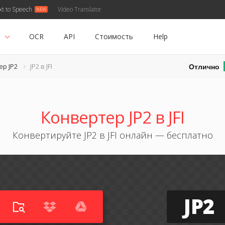
xt to Speech
Video Translator
ь
OCR
API
Стоимость
Help
Отлично
р JP2
JP2 в JFI
Конвертер JP2 в JFI
Конвертируйте JP2 в JFI онлайн — бесплатно
JP2