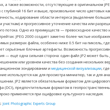
х, а также возможности, отсутствующие в оригинальном JPE
с глубиной 16 бит и выше, произвольное число цветовых ка
ачность, кодирование области интереса (выделение большег
 участкам) и прогрессивное уточнение качества или разреш
ого потока. Одно из преимуществ — превосходное качество
трейтах: JPEG 2000 создаёт заметно более чистые изображе
имых размерах файла, особенно ниже 0.5 бит на пиксель, где
ет серьёзные блочные артефакты. Возможность прогрессив
ия — ещё одна сильная сторона: один файл JP2 может быть
ешением или уровнем качества без создания нескольких вер
танционном зондировании и
медицинской визуализации
, гд
ие используется как для просмотра миниатюр, так и для ана
ешении. JP2 является обязательным форматом для цифровог
фа (DCI), предпочтительным форматом в геопространственн
ироко применяется при оцифровке культурного наследия.
к
:
Joint Photographic Experts Group