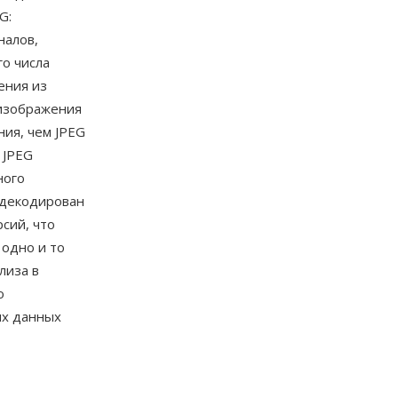
G:
налов,
о числа
ения из
 изображения
ния, чем JPEG
 JPEG
ного
 декодирован
сий, что
е одно и то
лиза в
о
ых данных