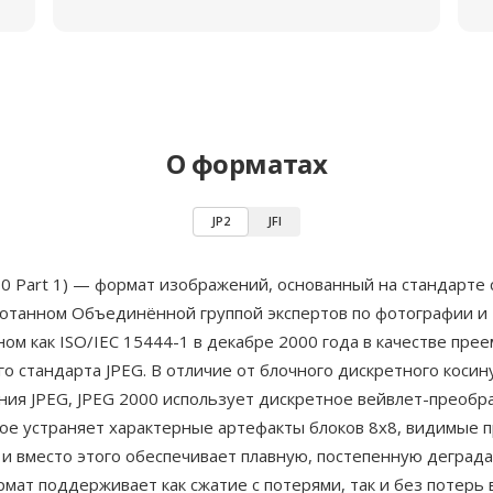
О форматах
JP2
JFI
00 Part 1) — формат изображений, основанный на стандарте
ботанном Объединённой группой экспертов по фотографии и
ом как ISO/IEC 15444-1 в декабре 2000 года в качестве пре
о стандарта JPEG. В отличие от блочного дискретного косин
ния JPEG, JPEG 2000 использует дискретное вейвлет-преобр
рое устраняет характерные артефакты блоков 8x8, видимые 
 и вместо этого обеспечивает плавную, постепенную деград
рмат поддерживает как сжатие с потерями, так и без потерь