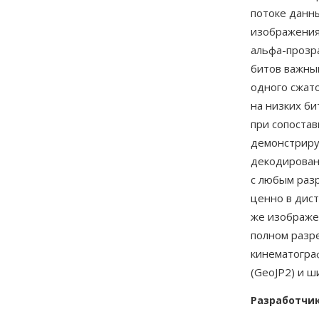
потоке данны
изображения 
альфа-прозр
битов важным
одного сжат
на низких би
при сопостав
демонстриру
декодирован
с любым разр
ценно в дис
же изображен
полном разр
кинематогра
(GeoJP2) и ш
Разработчи