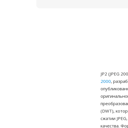
JP2 (JPEG 20
2000
, разра
опубликованн
оригинальног
преобразова
(DWT), кото
сжатии JPEG,
качества. Фо