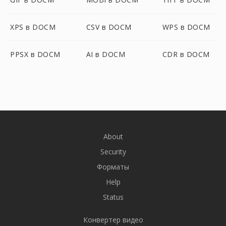
XPS в DOCM
CSV в DOCM
WPS в DOCM
PPSX в DOCM
AI в DOCM
CDR в DOCM
About
Security
Форматы
Help
Status
Конвертер видео