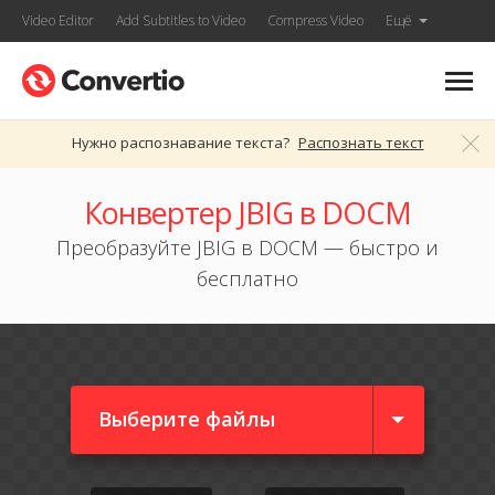
Video Editor
Add Subtitles to Video
Compress Video
Ещё
Нужно распознавание текста?
Распознать текст
Конвертер JBIG в DOCM
Преобразуйте JBIG в DOCM — быстро и
бесплатно
Выберите файлы