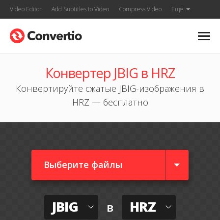
Video Editor
Add Subtitles to Video
Compress Video
Ещё
Конвертер JBIG в HRZ
Конвертируйте сжатые JBIG-изображения в
HRZ — бесплатно
Выберите файлы
JBIG
HRZ
в