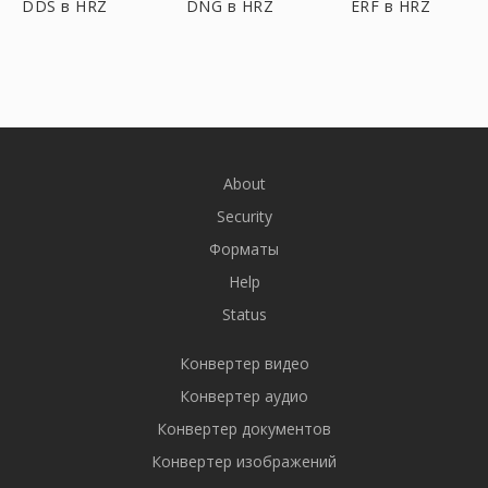
DDS в HRZ
DNG в HRZ
ERF в HRZ
About
Security
Форматы
Help
Status
Конвертер видео
Конвертер аудио
Конвертер документов
Конвертер изображений