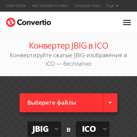
Video Editor
Add Subtitles to Video
Compress Video
Ещё
Конвертер JBIG в ICO
Конвертируйте сжатые JBIG-изображения в
ICO — бесплатно
Выберите файлы
JBIG
ICO
в