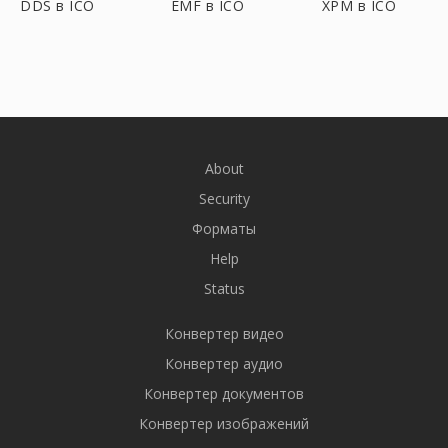
DDS в ICO
EMF в ICO
XPM в ICO
About
Security
Форматы
Help
Status
Конвертер видео
Конвертер аудио
Конвертер документов
Конвертер изображений