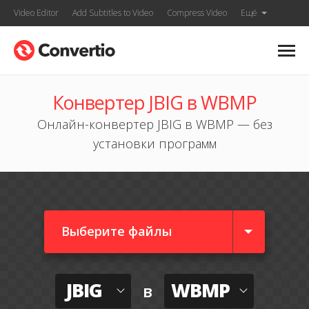
Video Editor
Add Subtitles to Video
Compress Video
Ещё
Конвертер JBIG в WBMP
Онлайн-конвертер JBIG в WBMP — без
установки программ
Выберите файлы
JBIG
WBMP
в