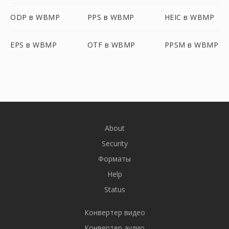
ODP в WBMP
PPS в WBMP
HEIC в WBMP
EPS в WBMP
OTF в WBMP
PPSM в WBMP
About
Security
Форматы
Help
Status
Конвертер видео
Конвертер аудио