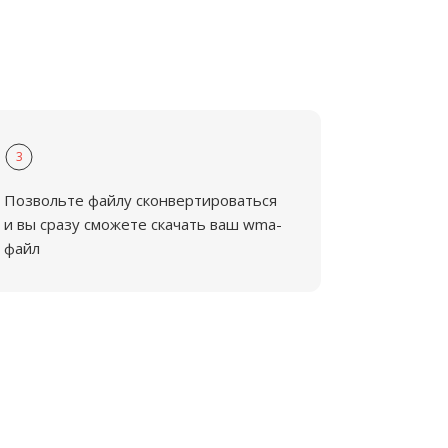
3
Позвольте файлу сконвертироваться
и вы сразу сможете скачать ваш wma-
файл