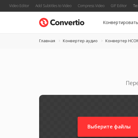
Video Editor
Add Subtitles to Video
Compress Video
GIF Editor
Te
Конвертироват
Главная
Конвертер аудио
Конвертер HCO
Пере
Выберите файлы