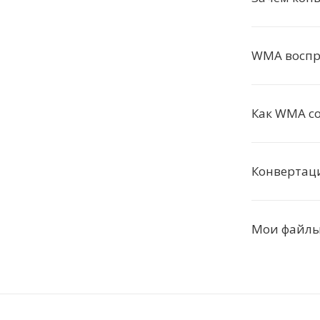
WMA воспр
Как WMA со
Конвертац
Мои файлы