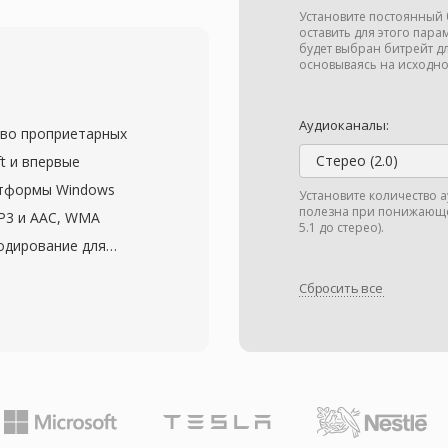
 составлял 2:1 и выше
Установите постоянный 
дюймовая дискета
оставить для этого пара
будет выбран битрейт д
ранялись как
основываясь на исходно
зводились утилитами
BinHex, определявшей
Аудиоканалы:
тво проприетарных
х. Формат
Стерео (2.0)
t и впервые
 22,255 кГц,
атформы Windows
Установите количество 
ьного звукового
полезна при понижающе
MP3 и AAC, WMA
 вроде SoX сохраняют
5.1 до стерео).
кодирование для
нтируя доступность
на битрейтах от 64
. HCOM обладает тремя
Сбросить все
м обычно требовалось
рхивной работы:
емейство кодеков
ливающее исходные
 для объёмного звука
 в каждом файле для
ssless для побитового
ая распространённость
изированного для
хивов.
трейтах. Глубокая