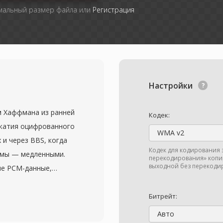
мальный размер файла или
Регистрация
Настройки
 Хаффмана из ранней
Кодек:
сжатия оцифрованного
WMA v2
 и через BBS, когда
Кодек для кодирования 
емы — медленными.
перекодирования» копир
выходной без перекодир
ые PCM-данные,
чений сэмплов и строит
яя частые дельты
Битрейт:
стями. Для речевых
Авто