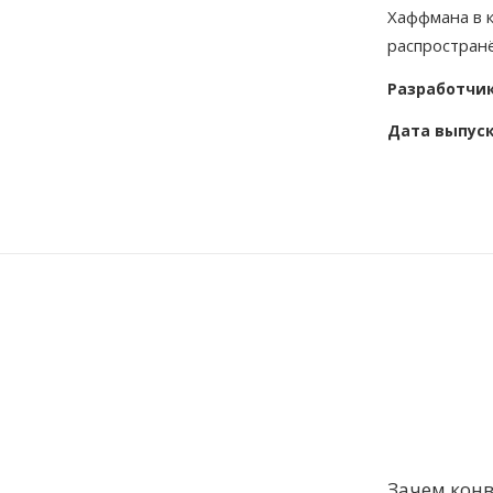
Хаффмана в 
распростран
Разработчи
Дата выпус
Зачем кон