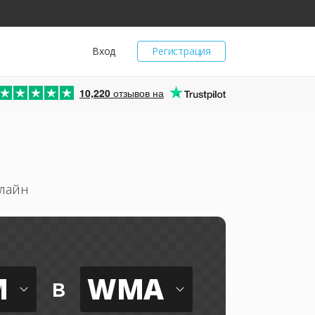
Вход
Регистрация
10,220
отзывов на
нлайн
M
WMA
в