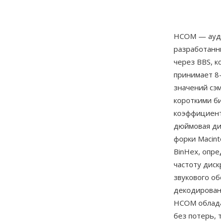
HCOM — ауди
разработанн
через BBS, 
принимает 8
значений сэ
короткими б
коэффициент 
дюймовая ди
форки Macint
BinHex, опр
частоту диск
звукового о
декодирован
HCOM облада
без потерь,