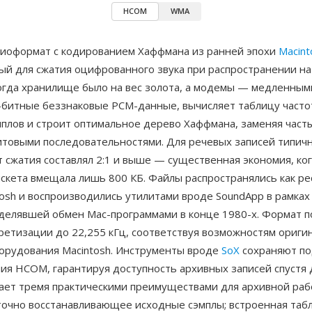
HCOM
WMA
оформат с кодированием Хаффмана из ранней эпохи
Macint
ый для сжатия оцифрованного звука при распространении на
когда хранилище было на вес золота, а модемы — медленным
-битные беззнаковые PCM-данные, вычисляет таблицу часто
мплов и строит оптимальное дерево Хаффмана, заменяя част
итовыми последовательностями. Для речевых записей типич
сжатия составлял 2:1 и выше — существенная экономия, ког
скета вмещала лишь 800 КБ. Файлы распространялись как р
osh и воспроизводились утилитами вроде SoundApp в рамках
еделявшей обмен Mac-программами в конце 1980-х. Формат 
ретизации до 22,255 кГц, соответствуя возможностям ориги
борудования Macintosh. Инструменты вроде
SoX
сохраняют п
ия HCOM, гарантируя доступность архивных записей спустя 
ет тремя практическими преимуществами для архивной раб
 точно восстанавливающее исходные сэмплы; встроенная таб