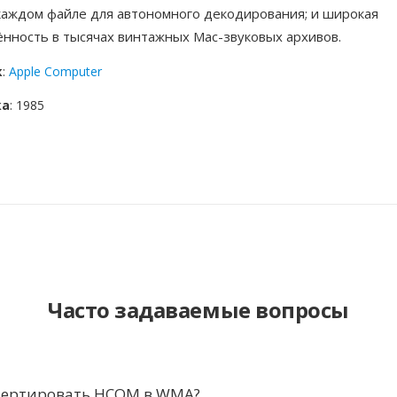
каждом файле для автономного декодирования; и широкая
ённость в тысячах винтажных Mac-звуковых архивов.
к
:
Apple Computer
ка
: 1985
Часто задаваемые вопросы
вертировать HCOM в WMA?