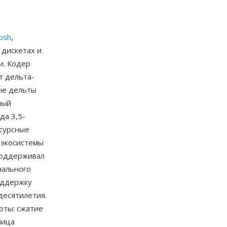
osh
,
 дискетах и
и. Кодер
т дельта-
ые дельты
ный
да 3,5-
есурсные
 экосистемы
поддерживал
нального
оддержку
десятилетия.
оты: сжатие
лица