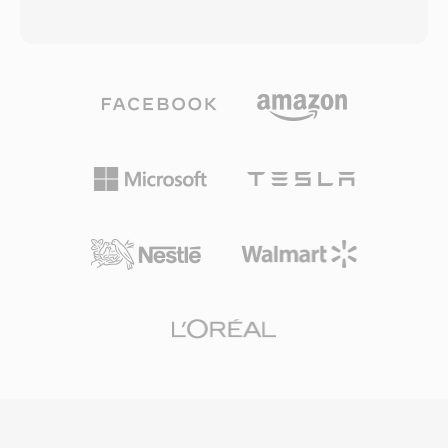
hingga 22.255 kHz, menyamai kemampuan
apa yang diklaim Microsoft sebagai kualitas
output perangkat keras suara Macintosh asli.
mendekati CD pada bitrate serendah 64 kbps
Tool seperti SoX tetap mendukung decoding
— sekitar setengah dari data rate yang
HCOM, memastikan rekaman yang diarsipkan
biasanya dibutuhkan MP3 untuk hasil yang
tetap dapat diakses beberapa dekade
sebanding. Keluarga codec ini berkembang
kemudian. HCOM memiliki tiga keunggulan
hingga mencakup WMA Professional untuk
praktis untuk pekerjaan pelestarian: kompresi
suara surround dan audio beresolusi tinggi,
lossless yang memulihkan sampel asli secara
WMA Lossless untuk kompresi arsip bit-
persis, tabel Huffman yang tertanam di setiap
perfect, dan WMA Voice yang dioptimalkan
file untuk decoding tanpa dependensi, dan
untuk konten ucapan pada bitrate sangat
prevalensi historis di ribuan arsip suara Mac
rendah. Integrasi mendalam dengan Windows,
vintage.
Windows Media Player, dan ekosistem Zune
memberikan WMA keunggulan distribusi yang
kuat sepanjang tahun 2000-an, dan dukungan
digital rights management (DRM) membuatnya
menarik bagi toko musik online pada era itu.