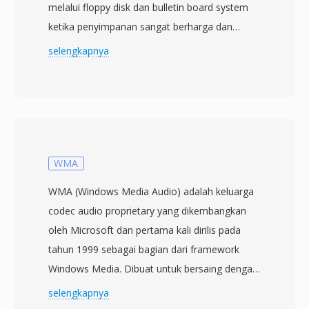
melalui floppy disk dan bulletin board system
ketika penyimpanan sangat berharga dan
modem masih lambat. Encoder mengambil
selengkapnya
input PCM unsigned 8-bit, menghitung tabel
frekuensi dari nilai delta sampel, dan
membangun pohon Huffman optimal yang
mengganti delta umum dengan urutan bit
pendek. Rasio kompresi 2:1 atau lebih baik
adalah tipikal untuk rekaman ucapan,
WMA
penghematan yang berarti ketika floppy 3,5 inci
WMA (Windows Media Audio) adalah keluarga
hanya menampung 800 KB. File didistribusikan
codec audio proprietary yang dikembangkan
sebagai resource fork Macintosh dan diputar
oleh Microsoft dan pertama kali dirilis pada
melalui utilitas seperti SoundApp dan
tahun 1999 sebagai bagian dari framework
ekosistem BinHex yang mendefinisikan
Windows Media. Dibuat untuk bersaing dengan
pertukaran perangkat lunak Mac pada akhir
MP3 dan AAC, WMA Standard menggunakan
selengkapnya
1980-an. Format ini mendukung sample rate
pengkodean perseptual untuk menghasilkan