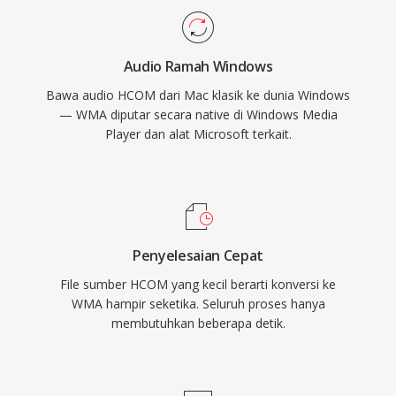
Encoding dan decoding ditangani secara native
oleh Windows, tidak memerlukan perangkat
Audio Ramah Windows
lunak pihak ketiga untuk pemutaran di mesin
Bawa audio HCOM dari Mac klasik ke dunia Windows
Windows mana pun. Dukungan lintas platform
— WMA diputar secara native di Windows Media
telah meningkat melalui pustaka seperti
Player dan alat Microsoft terkait.
FFmpeg dan GStreamer, meskipun WMA tetap
kurang kompatibel secara universal dibanding
MP3 atau AAC pada perangkat non-Microsoft.
Format ini masih muncul dalam pustaka media
warisan, meskipun codec yang lebih baru
Penyelesaian Cepat
sebagian besar telah menggantikannya untuk
File sumber HCOM yang kecil berarti konversi ke
streaming dan penggunaan portabel.
WMA hampir seketika. Seluruh proses hanya
membutuhkan beberapa detik.