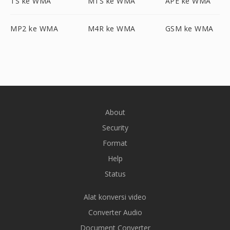
TS ke WMA
MTS ke WMA
APE ke WMA
MP2 ke WMA
M4R ke WMA
GSM ke WMA
About
Security
Format
Help
Status
Alat konversi video
Converter Audio
Document Converter