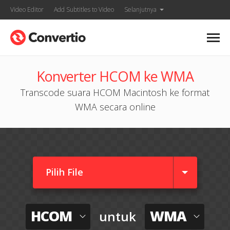
Video Editor
Add Subtitles to Video
Selanjutnya
Konverter HCOM ke WMA
Transcode suara HCOM Macintosh ke format
WMA secara online
Pilih File
HCOM
WMA
untuk