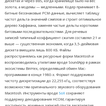
дискетах и через BBS, когда хранилище было на вес
золота, а модемы — медленными. Кодер принимает 8-
битные беззнаковые PCM-данные, вычисляет таблицу
частот дельта-значений сэмплов и строит оптимальное
дерево Хаффмана, заменяя частые дельты короткими
битовыми последовательностями. Для речевых
записей типичный коэффициент сжатия составлял 2:1 и
выше — существенная экономия, когда 3,5-дюймовая
дискета вмещала лишь 800 КБ. Файлы
распространялись как ресурсные форки Macintosh и
воспроизводились утилитами вроде SoundApp в рамках
экосистемы BinHex, определявшей обмен Mac-
программами в конце 1980-х. Формат поддерживал
частоту дискретизации до 22,255 кГц, соответствуя
возможностям оригинального звукового оборудования
Macintosh. Инструменты вроде
SoX
сохраняют
поддержку декодирования HCOM, гарантируя
доступность архивных записей спустя десятилетия.