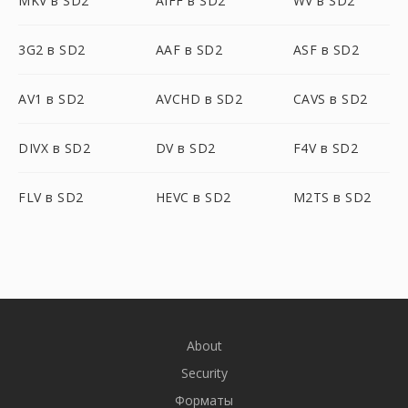
MKV в SD2
AIFF в SD2
WV в SD2
3G2 в SD2
AAF в SD2
ASF в SD2
AV1 в SD2
AVCHD в SD2
CAVS в SD2
DIVX в SD2
DV в SD2
F4V в SD2
FLV в SD2
HEVC в SD2
M2TS в SD2
About
Security
Форматы