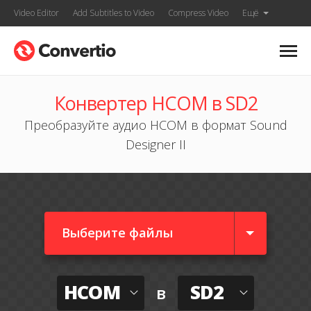
Video Editor
Add Subtitles to Video
Compress Video
Ещё
Конвертер HCOM в SD2
Преобразуйте аудио HCOM в формат Sound
Designer II
Выберите файлы
HCOM
SD2
в