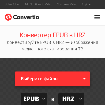
Video Editor
Add Subtitles to Video
Compress Video
Ещё
Конвертер EPUB в HRZ
Конвертируйте EPUB в HRZ — изображения
медленного сканирования ТВ
Выберите файлы
EPUB
HRZ
в