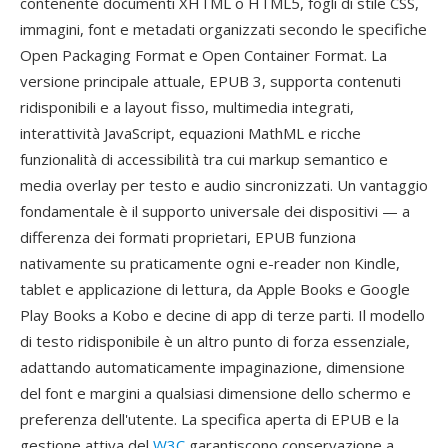
contenente documenti XHTML o HTML5, fogli di stile CSS,
immagini, font e metadati organizzati secondo le specifiche
Open Packaging Format e Open Container Format. La
versione principale attuale, EPUB 3, supporta contenuti
ridisponibili e a layout fisso, multimedia integrati,
interattività JavaScript, equazioni MathML e ricche
funzionalità di accessibilità tra cui markup semantico e
media overlay per testo e audio sincronizzati. Un vantaggio
fondamentale è il supporto universale dei dispositivi — a
differenza dei formati proprietari, EPUB funziona
nativamente su praticamente ogni e-reader non Kindle,
tablet e applicazione di lettura, da Apple Books e Google
Play Books a Kobo e decine di app di terze parti. Il modello
di testo ridisponibile è un altro punto di forza essenziale,
adattando automaticamente impaginazione, dimensione
del font e margini a qualsiasi dimensione dello schermo e
preferenza dell'utente. La specifica aperta di EPUB e la
gestione attiva del
W3C
garantiscono conservazione a