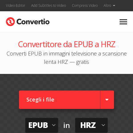
Video Editor
Add Subtitles to Video
Compress Video
Altro
Convertitore da EPUB a HRZ
Converti EPUB in immagini televisione a scansione
lenta HRZ — gratis
Scegli i file
EPUB
HRZ
in