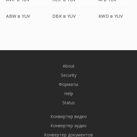
ABW в YUV
DBK в YUV
KWD в YUV
About
Security
Форматы
Help
Status
Конвертер видео
Конвертер аудио
Конвертер документов