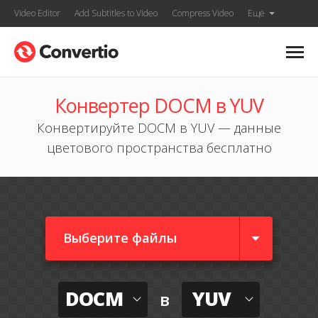
Video Editor
Add Subtitles to Video
Compress Video
Ещё
Конвертер DOCM в YUV
Конвертируйте DOCM в YUV — данные
цветового пространства бесплатно
Выберите файлы
DOCM
YUV
в