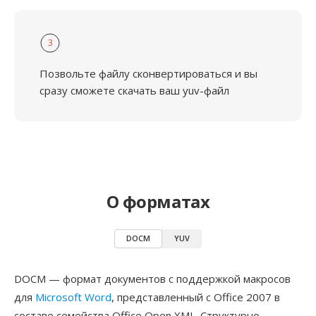
3
Позвольте файлу сконвертироваться и вы
сразу сможете скачать ваш yuv-файл
О форматах
DOCM
YUV
DOCM — формат документов с поддержкой макросов
для
Microsoft Word
, представленный с Office 2007 в
составе семейства Office Open XML. Структурно