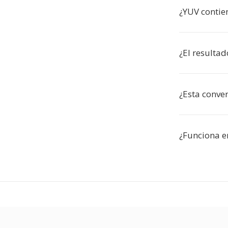
¿YUV contie
¿El resulta
¿Esta conver
¿Funciona e