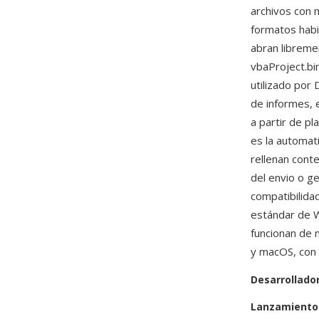
archivos con m
formatos hab
abran libreme
vbaProject.bi
utilizado po
de informes, 
a partir de pl
es la automat
rellenan cont
del envio o 
compatibilida
estándar de W
funcionan de
y macOS, con l
Desarrollado
Lanzamiento 