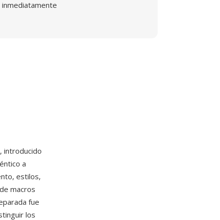
inmediatamente
, introducido
éntico a
to, estilos,
 de macros
separada fue
tinguir los