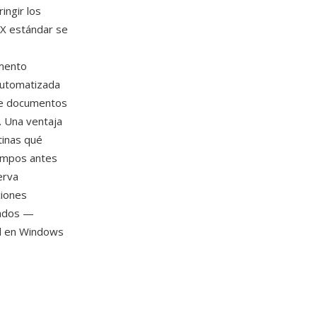
ingir los
X estándar se
umento
automatizada
 de documentos
s. Una ventaja
tinas qué
campos antes
erva
ciones
tados —
d en Windows