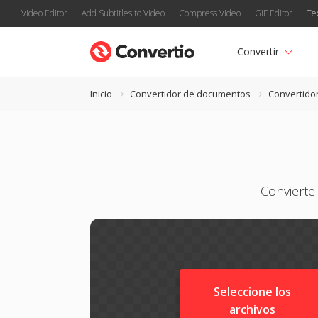
Video Editor
Add Subtitles to Video
Compress Video
GIF Editor
Te
Convertir
Inicio
Convertidor de documentos
Convertido
Convierte
Seleccione los
archivos