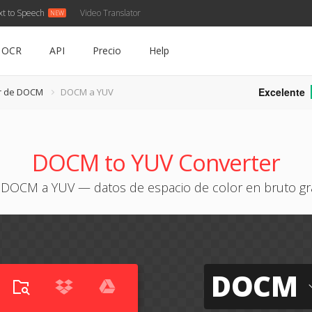
xt to Speech
Video Translator
OCR
API
Precio
Help
Excelente
r de DOCM
DOCM a YUV
DOCM to YUV Converter
 DOCM a YUV — datos de espacio de color en bruto gra
DOCM