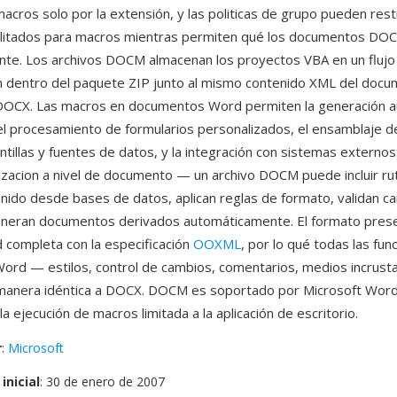
acros solo por la extensión, y las politicas de grupo pueden restr
ilitados para macros mientras permiten qué los documentos DOC
nte. Los archivos DOCM almacenan los proyectos VBA en un flujo
n dentro del paquete ZIP junto al mismo contenido XML del doc
r DOCX. Las macros en documentos Word permiten la generación 
el procesamiento de formularios personalizados, el ensamblaje
antillas y fuentes de datos, y la integración con sistemas externo
izacion a nivel de documento — un archivo DOCM puede incluir ru
enido desde bases de datos, aplican reglas de formato, validan 
generan documentos derivados automáticamente. El formato pres
d completa con la especificación
OOXML
, por lo qué todas las fun
ord — estilos, control de cambios, comentarios, medios incrus
 manera idéntica a DOCX. DOCM es soportado por Microsoft Wor
a ejecución de macros limitada a la aplicación de escritorio.
r
:
Microsoft
inicial
: 30 de enero de 2007