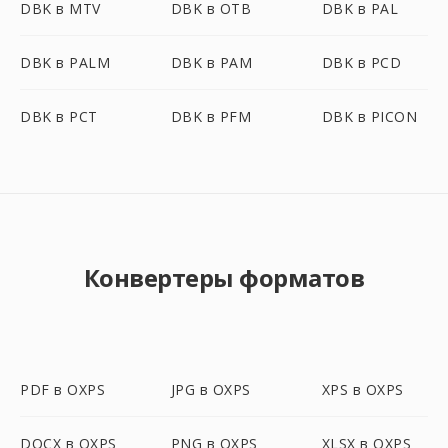
DBK в MTV
DBK в OTB
DBK в PAL
DBK в PALM
DBK в PAM
DBK в PCD
DBK в PCT
DBK в PFM
DBK в PICON
Конвертеры форматов
PDF в OXPS
JPG в OXPS
XPS в OXPS
DOCX в OXPS
PNG в OXPS
XLSX в OXPS