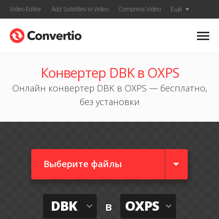
Video Editor
Add Subtitles to Video
Compress Video
Ещё
Конвертер DBK в OXPS
Онлайн конвертер DBK в OXPS — бесплатно,
без установки
Выберите файлы
DBK
OXPS
в