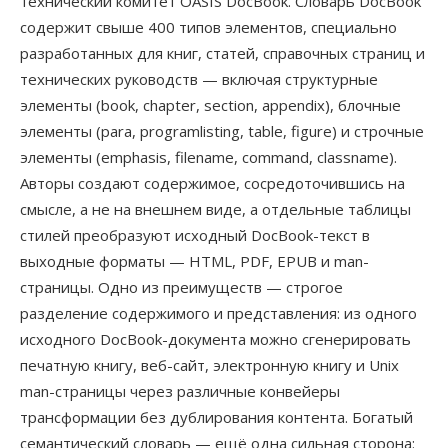
технический комитет OASIS DocBook. Словарь DocBook
содержит свыше 400 типов элементов, специально
разработанных для книг, статей, справочных страниц и
технических руководств — включая структурные
элементы (book, chapter, section, appendix), блочные
элементы (para, programlisting, table, figure) и строчные
элементы (emphasis, filename, command, classname).
Авторы создают содержимое, сосредоточившись на
смысле, а не на внешнем виде, а отдельные таблицы
стилей преобразуют исходный DocBook-текст в
выходные форматы — HTML, PDF, EPUB и man-
страницы. Одно из преимуществ — строгое
разделение содержимого и представления: из одного
исходного DocBook-документа можно сгенерировать
печатную книгу, веб-сайт, электронную книгу и Unix
man-страницы через различные конвейеры
трансформации без дублирования контента. Богатый
семантический словарь — ещё одна сильная сторона: