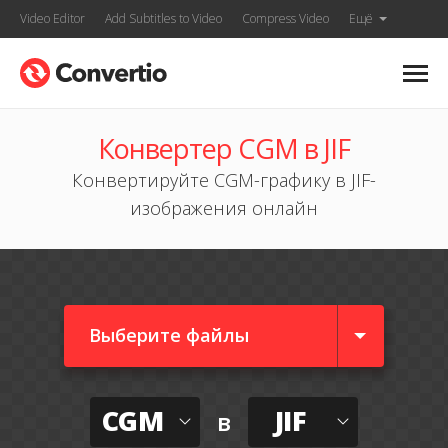
Video Editor
Add Subtitles to Video
Compress Video
Ещё
Конвертер CGM в JIF
Конвертируйте CGM-графику в JIF-
изображения онлайн
Выберите файлы
CGM
JIF
в