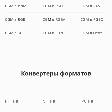
CGM в PNM
CGM в PSD
CGM в RAS
CGM в RGB
CGM в RGBA
CGM в RGBO
CGM в SGI
CGM в SUN
CGM в UYVY
Конвертеры форматов
JFIF в JIF
GIF в JIF
JPG в JIF