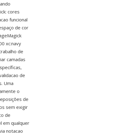
sando
ck: cores
cao funcional
espaço de cor
mageMagick
00 xc:navy
trabalho de
iar camadas
pecíficas,
validacao de
os. Uma
tamente o
reposições de
os sem exigir
to de
l em qualquer
via notacao