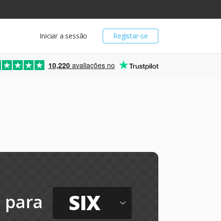
Iniciar a sessão
Registar-se
10,220
avaliações no
SIX
para