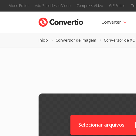
Video Editor
Add Subtitles to Video
Compress Video
GIF Editor
Te
Converter
Início
Conversor de imagem
Conversor de XC
Selecionar arquivos