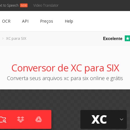
xt to Speech
Video Translator
OCR
API
Preços
Help
Excelente
XC para SIX
Conversor de XC para SIX
Converta seus arquivos xc para six online e grátis
XC