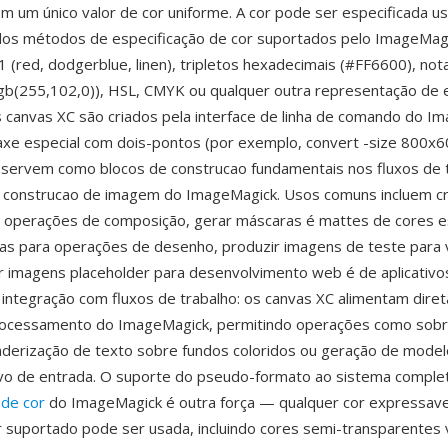
m um único valor de cor uniforme. A cor pode ser especificada u
dos métodos de especificação de cor suportados pelo ImageMagi
(red, dodgerblue, linen), tripletos hexadecimais (#FF6600), nota
b(255,102,0)), HSL, CMYK ou qualquer outra representação de 
 canvas XC são criados pela interface de linha de comando do I
axe especial com dois-pontos (por exemplo, convert -size 800x6
 servem como blocos de construcao fundamentais nos fluxos de 
 construcao de imagem do ImageMagick. Usos comuns incluem cr
 operações de composição, gerar máscaras é mattes de cores es
anvas para operações de desenho, produzir imagens de teste para 
iar imagens placeholder para desenvolvimento web é de aplicativ
integração com fluxos de trabalho: os canvas XC alimentam dire
processamento do ImageMagick, permitindo operações como sob
nderização de texto sobre fundos coloridos ou geração de model
vo de entrada. O suporte do pseudo-formato ao sistema comple
 de cor
do ImageMagick é outra força — qualquer cor expressave
 suportado pode ser usada, incluindo cores semi-transparentes 