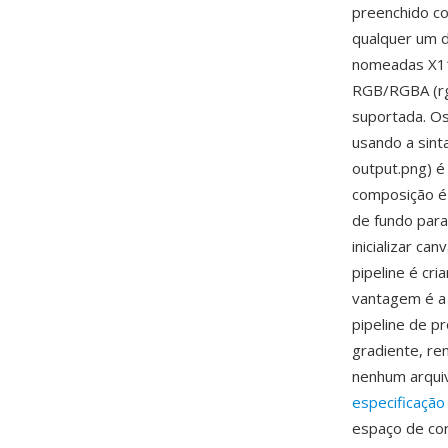
preenchido co
qualquer um 
nomeadas X11 
RGB/RGBA (rg
suportada. Os
usando a sint
output.png) é
composição é
de fundo para
inicializar c
pipeline é cr
vantagem é a 
pipeline de 
gradiente, re
nenhum arqui
especificação
espaço de cor