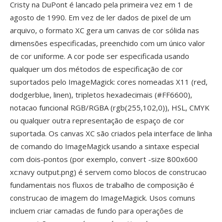
Cristy na DuPont é lancado pela primeira vez em 1 de
agosto de 1990. Em vez de ler dados de pixel de um
arquivo, o formato XC gera um canvas de cor sólida nas
dimensões especificadas, preenchido com um único valor
de cor uniforme. A cor pode ser especificada usando
qualquer um dos métodos de especificação de cor
suportados pelo ImageMagick: cores nomeadas X11 (red,
dodgerblue, linen), tripletos hexadecimais (#FF6600),
notacao funcional RGB/RGBA (rgb(255,102,0)), HSL, CMYK
ou qualquer outra representação de espaço de cor
suportada. Os canvas XC são criados pela interface de linha
de comando do ImageMagick usando a sintaxe especial
com dois-pontos (por exemplo, convert -size 800x600
xc:navy output.png) é servem como blocos de construcao
fundamentais nos fluxos de trabalho de composição é
construcao de imagem do ImageMagick. Usos comuns
incluem criar camadas de fundo para operações de