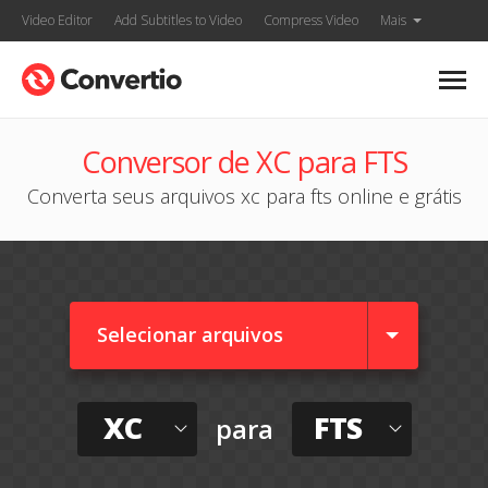
Video Editor
Add Subtitles to Video
Compress Video
Mais
Conversor de XC para FTS
Converta seus arquivos xc para fts online e grátis
Selecionar arquivos
XC
FTS
para