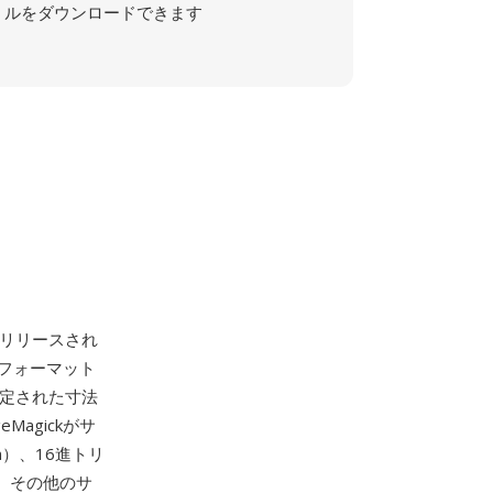
ルをダウンロードできます
初めてリリースされ
フォーマット
指定された寸法
agickがサ
en）、16進トリ
YK、その他のサ