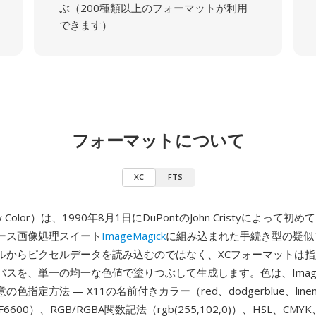
ぶ（200種類以上のフォーマットが利用
できます）
フォーマットについて
XC
FTS
ow Color）は、1990年8月1日にDuPontのJohn Cristyによって
ース画像処理スイート
ImageMagick
に組み込まれた手続き型の疑似
ルからピクセルデータを読み込むのではなく、XCフォーマットは
スを、単一の均一な色値で塗りつぶして生成します。色は、ImageM
色指定方法 — X11の名前付きカラー（red、dodgerblue、lin
6600）、RGB/RGBA関数記法（rgb(255,102,0)）、HSL、CM