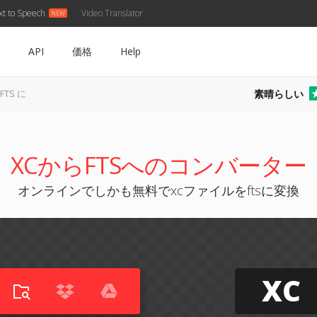
xt to Speech
Video Translator
API
価格
Help
素晴らしい
FTS に
XCからFTSへのコンバーター
オンラインでしかも無料でxcファイルをftsに変換
XC