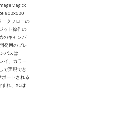
eMagick
800x600
構築ワークフローの
ジット操作の
めのキャンバ
開発用のプレ
ャンバスは
ーレイ、カラー
しで実現でき
サポートされる
まれ、XCは