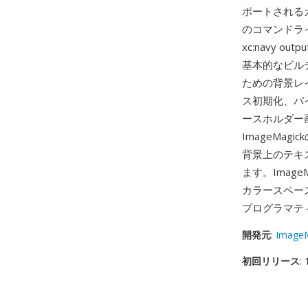
ポートされるカ
のコマンドライン
xc:navy 
基本的なビル
ための背景レ
ス初期化、パ
ースホルダー
ImageMa
背景上のテキ
ます。Image
カラースペー
プログラマテ
開発元
:
ImageM
初回リリース
: