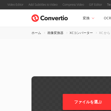
Video Editor
Add Subtitles to Video
Compress Video
GIF Editor
Te
変換
OCR
ホーム
画像変換器
XCコンバーター
XC から 
ファイルを選ぶ