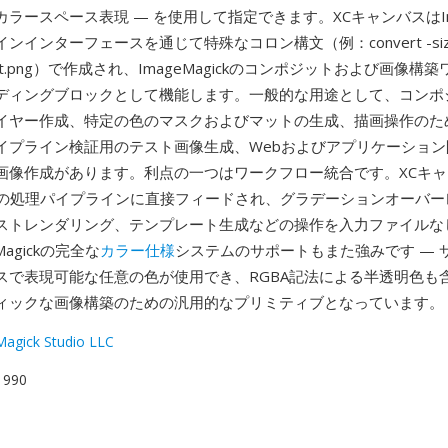
ラースペース表現 — を使用して指定できます。XCキャンバスはImag
インターフェースを通じて特殊なコロン構文（例：convert -size 
output.png）で作成され、ImageMagickのコンポジットおよび画像
ディングブロックとして機能します。一般的な用途として、コンポ
イヤー作成、特定の色のマスクおよびマットの生成、描画操作のた
イプライン検証用のテスト画像生成、Webおよびアプリケーション
画像作成があります。利点の一つはワークフロー統合です。XCキ
gickの処理パイプラインに直接フィードされ、グラデーションオーバ
ストレンダリング、テンプレート生成などの操作を入力ファイルな
Magickの完全な
カラー仕様
システムのサポートもまた強みです — 
スで表現可能な任意の色が使用でき、RGBA記法による半透明色も含
ィックな画像構築のための汎用的なプリミティブとなっています。
agick Studio LLC
 1990