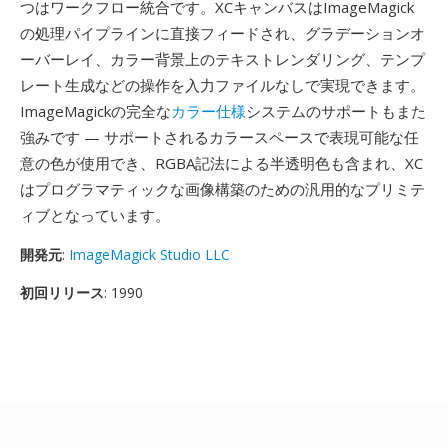
つはワークフロー統合です。XCキャンバスはImageMagick
の処理パイプラインに直接フィードされ、グラデーションオ
ーバーレイ、カラー背景上のテキストレンダリング、テンプ
レート生成などの操作を入力ファイルなしで実現できます。
ImageMagickの完全な
カラー仕様
システムのサポートもまた
強みです — サポートされるカラースペースで表現可能な任
意の色が使用でき、RGBA記法による半透明色も含まれ、XC
はプログラマティックな画像構築のための汎用的なプリミテ
ィブとなっています。
開発元
:
ImageMagick Studio LLC
初回リリース
: 1990