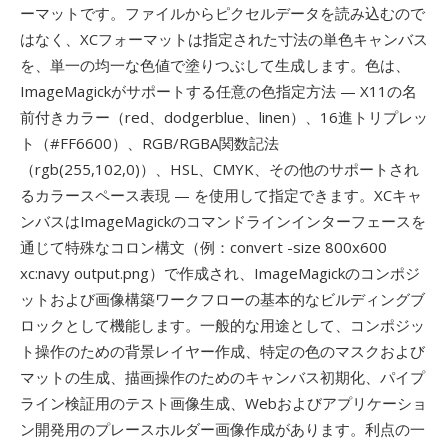
ーマットです。ファイルからピクセルデータを読み込むので
はなく、XCフォーマットは指定された寸法の単色キャンバス
を、単一の均一な色値で塗りつぶして生成します。色は、
ImageMagickがサポートする任意の色指定方法 — X11の名
前付きカラー（red、dodgerblue、linen）、16進トリプレッ
ト（#FF6600）、RGB/RGBA関数記法
（rgb(255,102,0)）、HSL、CMYK、その他のサポートされ
るカラースペース表現 — を使用して指定できます。XCキャ
ンバスはImageMagickのコマンドラインインターフェースを
通じて特殊なコロン構文（例：convert -size 800x600
xc:navy output.png）で作成され、ImageMagickのコンポジ
ットおよび画像構築ワークフローの基本的なビルディングブ
ロックとして機能します。一般的な用途として、コンポジッ
ト操作のための背景レイヤー作成、特定の色のマスクおよび
マットの生成、描画操作のためのキャンバス初期化、パイプ
ライン検証用のテスト画像生成、Webおよびアプリケーショ
ン開発用のプレースホルダー画像作成があります。利点の一