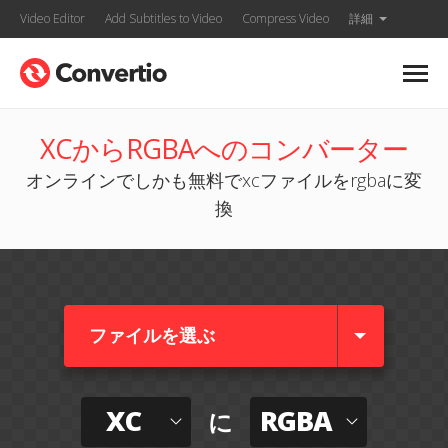
Video Editor
Add Subtitles to Video
Compress Video
詳細
XCからRGBAへのコンバーター
オンラインでしかも無料でxcファイルをrgbaに変
換
ファイルを選ぶ
XC
RGBA
に