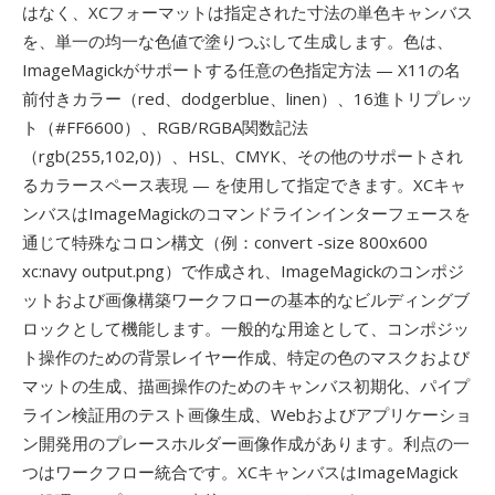
はなく、XCフォーマットは指定された寸法の単色キャンバス
を、単一の均一な色値で塗りつぶして生成します。色は、
ImageMagickがサポートする任意の色指定方法 — X11の名
前付きカラー（red、dodgerblue、linen）、16進トリプレッ
ト（#FF6600）、RGB/RGBA関数記法
（rgb(255,102,0)）、HSL、CMYK、その他のサポートされ
るカラースペース表現 — を使用して指定できます。XCキャ
ンバスはImageMagickのコマンドラインインターフェースを
通じて特殊なコロン構文（例：convert -size 800x600
xc:navy output.png）で作成され、ImageMagickのコンポジ
ットおよび画像構築ワークフローの基本的なビルディングブ
ロックとして機能します。一般的な用途として、コンポジッ
ト操作のための背景レイヤー作成、特定の色のマスクおよび
マットの生成、描画操作のためのキャンバス初期化、パイプ
ライン検証用のテスト画像生成、Webおよびアプリケーショ
ン開発用のプレースホルダー画像作成があります。利点の一
つはワークフロー統合です。XCキャンバスはImageMagick