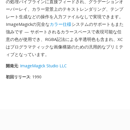
の処理パイプラインに直接フィードされ、グラデーションオ
ーバーレイ、カラー背景上のテキストレンダリング、テンプ
レート生成などの操作を入力ファイルなしで実現できます。
ImageMagickの完全な
カラー仕様
システムのサポートもまた
強みです — サポートされるカラースペースで表現可能な任
意の色が使用でき、RGBA記法による半透明色も含まれ、XC
はプログラマティックな画像構築のための汎用的なプリミテ
ィブとなっています。
開発元
:
ImageMagick Studio LLC
初回リリース
: 1990