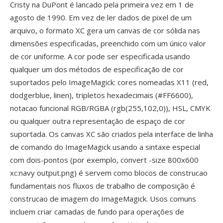
Cristy na DuPont é lancado pela primeira vez em 1 de
agosto de 1990. Em vez de ler dados de pixel de um
arquivo, o formato XC gera um canvas de cor sólida nas
dimensões especificadas, preenchido com um único valor
de cor uniforme. A cor pode ser especificada usando
qualquer um dos métodos de especificação de cor
suportados pelo ImageMagick: cores nomeadas X11 (red,
dodgerblue, linen), tripletos hexadecimais (#FF6600),
notacao funcional RGB/RGBA (rgb(255,102,0)), HSL, CMYK
ou qualquer outra representação de espaço de cor
suportada. Os canvas XC são criados pela interface de linha
de comando do ImageMagick usando a sintaxe especial
com dois-pontos (por exemplo, convert -size 800x600
xc:navy output.png) é servem como blocos de construcao
fundamentais nos fluxos de trabalho de composição é
construcao de imagem do ImageMagick. Usos comuns
incluem criar camadas de fundo para operações de