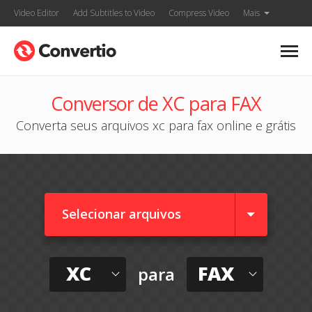
Video Editor
Add Subtitles to Video
Compress Video
Mais
Conversor de XC para FAX
Converta seus arquivos xc para fax online e grátis
Selecionar arquivos
XC
FAX
para