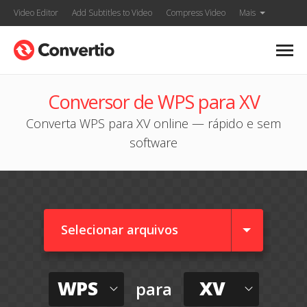
Video Editor
Add Subtitles to Video
Compress Video
Mais
Conversor de WPS para XV
Converta WPS para XV online — rápido e sem
software
Selecionar arquivos
WPS
XV
para