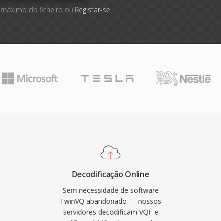
 máximo do ficheiro ou
Registar-se
Decodificação Online
Sem necessidade de software
TwinVQ abandonado — nossos
servidores decodificam VQF e