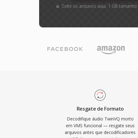
Solte os arquivos aqui. 1 GB tamanho
Resgate de Formato
Decodifique áudio TwinVQ morto
em VMS funcional — resgate seus
arquivos antes que decodificadores