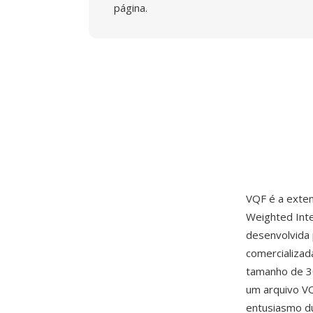
página.
VQF é a exten
Weighted Inte
desenvolvida
comercializa
tamanho de 3
um arquivo V
entusiasmo du