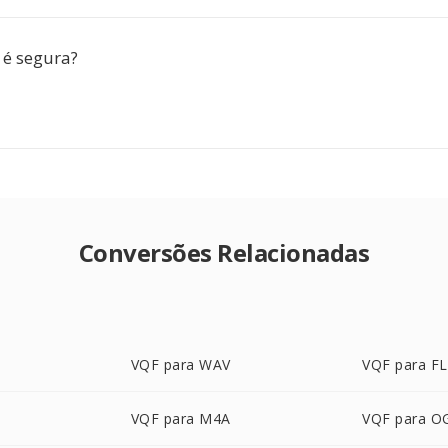
 é segura?
Conversões Relacionadas
VQF para WAV
VQF para F
VQF para M4A
VQF para O