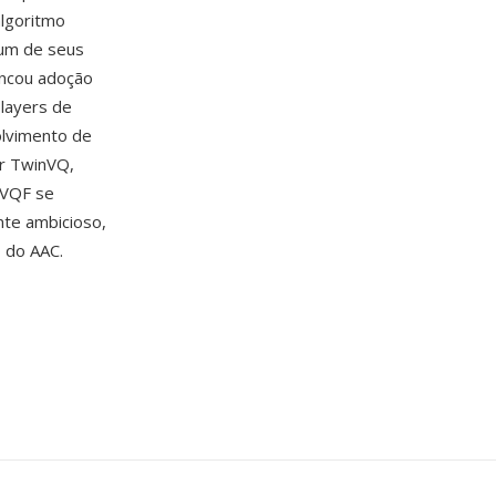
algoritmo
 um de seus
ancou adoção
players de
olvimento de
or TwinVQ,
 VQF se
nte ambicioso,
 do AAC.