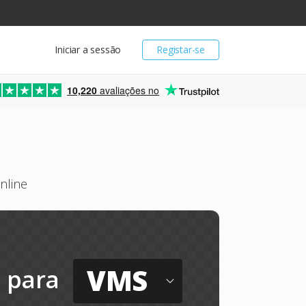
Iniciar a sessão
Registar-se
10,220
avaliações no
nline
VMS
para