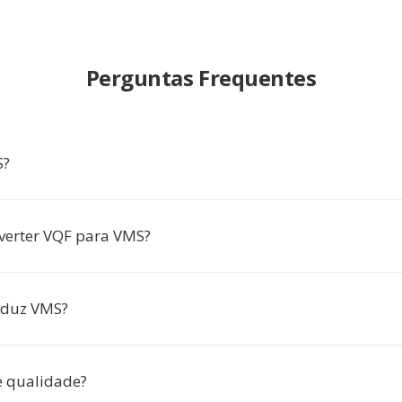
Perguntas Frequentes
S?
verter VQF para VMS?
oduz VMS?
e qualidade?