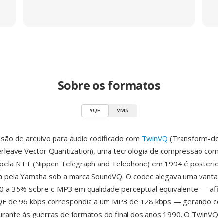
Sobre os formatos
VQF
VMS
são de arquivo para áudio codificado com
TwinVQ
(Transform-d
rleave Vector Quantization), uma tecnologia de compressão co
 pela NTT (Nippon Telegraph and Telephone) em 1994 é poster
da pela Yamaha sob a marca SoundVQ. O codec alegava uma vant
0 a 35% sobre o MP3 em qualidade perceptual equivalente — af
QF de 96 kbps correspondia a um MP3 de 128 kbps — gerando c
rante às guerras de formatos do final dos anos 1990. O TwinVQ