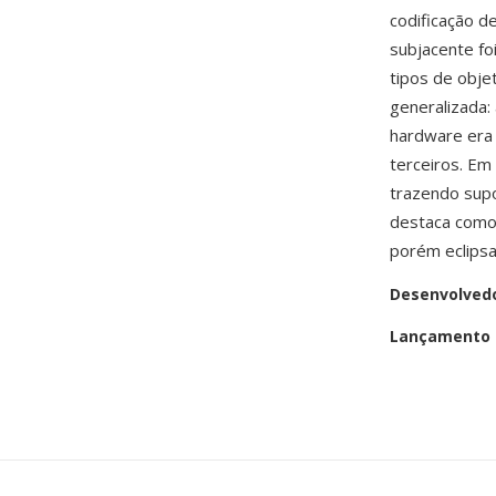
codificação d
subjacente f
tipos de obje
generalizada:
hardware era 
terceiros. Em
trazendo supo
destaca como 
porém eclips
Desenvolved
Lançamento i