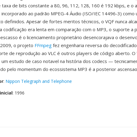
e taxa de bits constante a 80, 96, 112, 128, 160 é 192 kbps, e o 
oi incorporado ao padrão MPEG-4 Áudio (ISO/IEC 14496-3) como
to definidos. Apesar de fortes meritos técnicos, o VQF nunca alc
 a codificação era lenta em comparação com o MP3, o suporte a 
escasso é o licenciamento proprietário desencorajava o desenv
 2009, o projeto
FFmpeg
fez engenharia reversa do decodificad
rte de reprodução ao VLC é outros players de código aberto. O
um estudo de caso notavel na história dos codecs — tecnicame
ado pelo momentum do ecossistema MP3 é a posterior ascensao
or
:
Nippon Telegraph and Telephone
nicial
: 1996