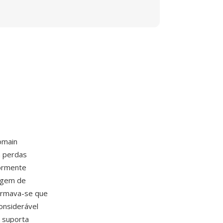
omain
m perdas
iormente
agem de
irmava-se que
onsiderável
 suporta