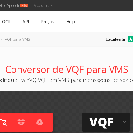
xt to Speech
Video Translator
OCR
API
Preços
Help
Excelente
VQF para VMS
Conversor de VQF para VMS
difique TwinVQ VQF em VMS para mensagens de voz o
VQF