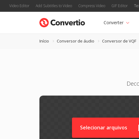
Video Editor
Add Subtitles to Video
Compress Video
GIF Editor
Te
Converter
Início
Conversor de áudio
Conversor de VQF
Deco
Selecionar arquivos