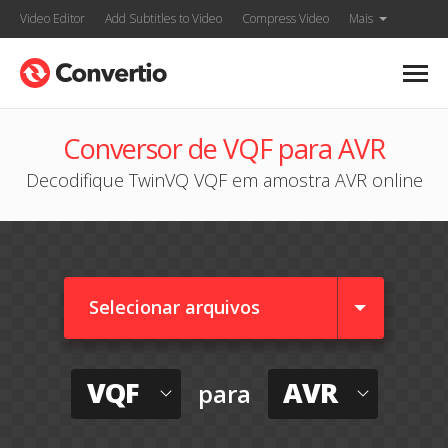
Video Editor
Add Subtitles to Video
Compress Video
Mais
Conversor de VQF para AVR
Decodifique TwinVQ VQF em amostra AVR online
Selecionar arquivos
VQF
AVR
para