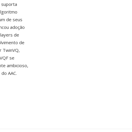
 suporta
algoritmo
 um de seus
ancou adoção
players de
olvimento de
or TwinVQ,
 VQF se
nte ambicioso,
 do AAC.