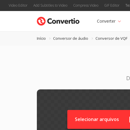
Video Editor
Add Subtitles to Video
Compress Video
GIF Editor
Te
Converter
Início
Conversor de áudio
Conversor de VQF
D
Selecionar arquivos