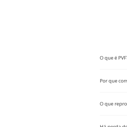
O que é PVF
Por que con
O que repr
Há perda d