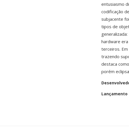
entusiasmo du
codificação d
subjacente f
tipos de obje
generalizada:
hardware era 
terceiros. Em
trazendo supo
destaca como 
porém eclips
Desenvolved
Lançamento i