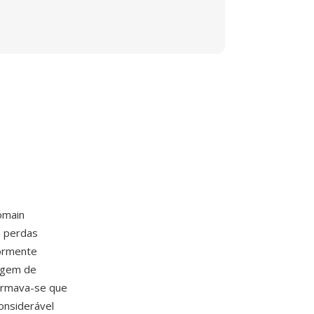
omain
m perdas
iormente
agem de
irmava-se que
onsiderável