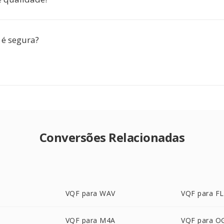
 é segura?
Conversões Relacionadas
VQF para WAV
VQF para F
VQF para M4A
VQF para O