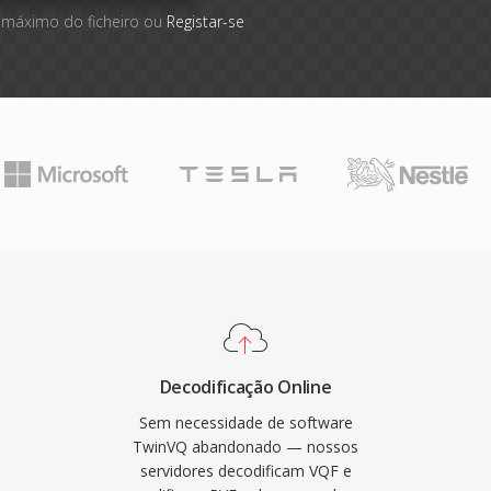
 máximo do ficheiro ou
Registar-se
Decodificação Online
Sem necessidade de software
TwinVQ abandonado — nossos
servidores decodificam VQF e