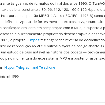
rante às guerras de formatos do final dos anos 1990. O TwinVQ
e taxa de bits constante a 80, 96, 112, 128, 160 é 192 kbps, e o 
oi incorporado ao padrão MPEG-4 Áudio (ISO/IEC 14496-3) como
to definidos. Apesar de fortes meritos técnicos, o VQF nunca alc
 a codificação era lenta em comparação com o MP3, o suporte a 
escasso é o licenciamento proprietário desencorajava o desenv
 2009, o projeto
FFmpeg
fez engenharia reversa do decodificad
rte de reprodução ao VLC é outros players de código aberto. O
um estudo de caso notavel na história dos codecs — tecnicame
ado pelo momentum do ecossistema MP3 é a posterior ascensao
or
:
Nippon Telegraph and Telephone
nicial
: 1996