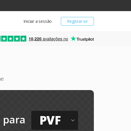
Iniciar a sessão
Registar-se
10,220
avaliações no
ne
PVF
para