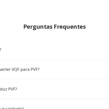
Perguntas Frequentes
?
verter VQF para PVF?
oduz PVF?
e qualidade?