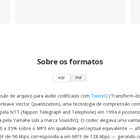
Sobre os formatos
VQF
PVF
são de arquivo para áudio codificado com
TwinVQ
(Transform-d
rleave Vector Quantization), uma tecnologia de compressão co
 pela NTT (Nippon Telegraph and Telephone) em 1994 é poster
da pela Yamaha sob a marca SoundVQ. O codec alegava uma vant
0 a 35% sobre o MP3 em qualidade perceptual equivalente — af
QF de 96 kbps correspondia a um MP3 de 128 kbps — gerando c