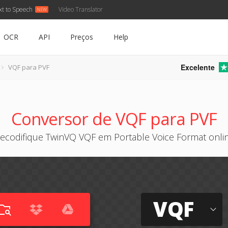
xt to Speech
Video Translator
OCR
API
Preços
Help
Excelente
VQF para PVF
Conversor de VQF para PVF
ecodifique TwinVQ VQF em Portable Voice Format onli
VQF