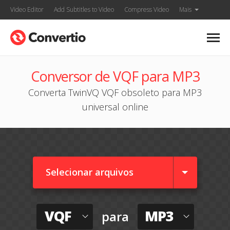
Video Editor
Add Subtitles to Video
Compress Video
Mais
Conversor de VQF para MP3
Converta TwinVQ VQF obsoleto para MP3
universal online
Selecionar arquivos
VQF
MP3
para