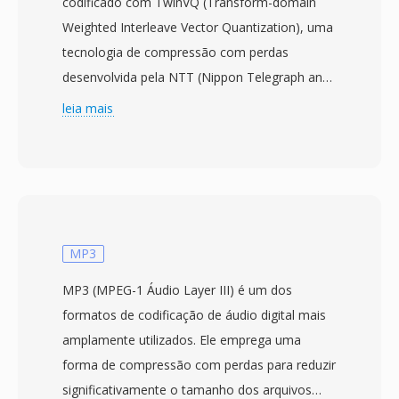
codificado com TwinVQ (Transform-domain
Weighted Interleave Vector Quantization), uma
tecnologia de compressão com perdas
desenvolvida pela NTT (Nippon Telegraph and
Telephone) em 1994 é posteriormente
leia mais
comercializada pela Yamaha sob a marca
SoundVQ. O codec alegava uma vantagem de
tamanho de 30 a 35% sobre o MP3 em
qualidade perceptual equivalente — afirmava-
se que um arquivo VQF de 96 kbps
correspondia a um MP3 de 128 kbps —
MP3
gerando considerável entusiasmo durante às
MP3 (MPEG-1 Áudio Layer III) é um dos
guerras de formatos do final dos anos 1990. O
formatos de codificação de áudio digital mais
TwinVQ suporta codificação de taxa de bits
amplamente utilizados. Ele emprega uma
constante a 80, 96, 112, 128, 160 é 192 kbps, e
forma de compressão com perdas para reduzir
o algoritmo subjacente foi incorporado ao
significativamente o tamanho dos arquivos