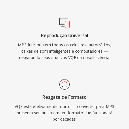
prática de música pela internet. Hoje, o MP3
contínua sendo um dos formatos de áudio
mais universalmente suportados em
praticamente todos os reprodutores de mídia,
Reprodução Universal
sistemas operacionais é dispositivos portáteis.
MP3 funciona em todos os celulares, autorrádios,
caixas de som inteligentes e computadores —
resgatando seus arquivos VQF da obsolescência.
Resgate de Formato
VQF está efetivamente morto — converter para MP3
preserva seu áudio em um formato que funcionará
por décadas.