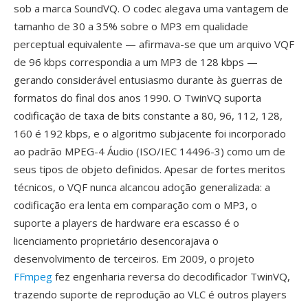
sob a marca SoundVQ. O codec alegava uma vantagem de
tamanho de 30 a 35% sobre o MP3 em qualidade
perceptual equivalente — afirmava-se que um arquivo VQF
de 96 kbps correspondia a um MP3 de 128 kbps —
gerando considerável entusiasmo durante às guerras de
formatos do final dos anos 1990. O TwinVQ suporta
codificação de taxa de bits constante a 80, 96, 112, 128,
160 é 192 kbps, e o algoritmo subjacente foi incorporado
ao padrão MPEG-4 Áudio (ISO/IEC 14496-3) como um de
seus tipos de objeto definidos. Apesar de fortes meritos
técnicos, o VQF nunca alcancou adoção generalizada: a
codificação era lenta em comparação com o MP3, o
suporte a players de hardware era escasso é o
licenciamento proprietário desencorajava o
desenvolvimento de terceiros. Em 2009, o projeto
FFmpeg
fez engenharia reversa do decodificador TwinVQ,
trazendo suporte de reprodução ao VLC é outros players