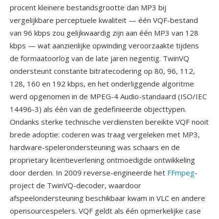
procent kleinere bestandsgrootte dan MP3 bij
vergelijkbare perceptuele kwaliteit — één VQF-bestand
van 96 kbps zou gelijkwaardig zijn aan één MP3 van 128
kbps — wat aanzienlijke opwinding veroorzaakte tijdens
de formaatoorlog van de late jaren negentig. TwinVQ
ondersteunt constante bitratecodering op 80, 96, 112,
128, 160 en 192 kbps, en het onderliggende algoritme
werd opgenomen in de MPEG-4 Audio-standaard (ISO/IEC
14496-3) als één van de gedefinieerde objecttypen.
Ondanks sterke technische verdiensten bereikte VQF nooit
brede adoptie: coderen was traag vergeleken met MP3,
hardware-spelerondersteuning was schaars en de
proprietary licentieverlening ontmoedigde ontwikkeling
door derden. In 2009 reverse-engineerde het
FFmpeg
-
project de TwinVQ-decoder, waardoor
afspeelondersteuning beschikbaar kwam in VLC en andere
opensourcespelers. VQF geldt als één opmerkelijke case