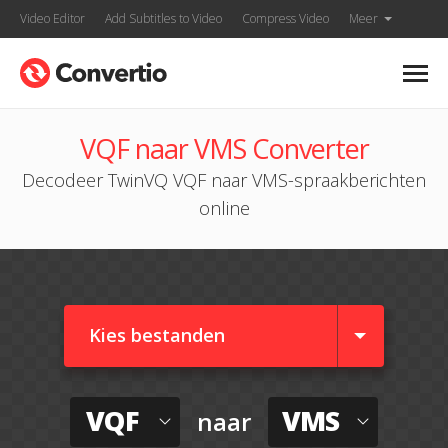
Video Editor
Add Subtitles to Video
Compress Video
Meer
VQF naar VMS Converter
Decodeer TwinVQ VQF naar VMS-spraakberichten
online
Kies bestanden
VQF
VMS
naar