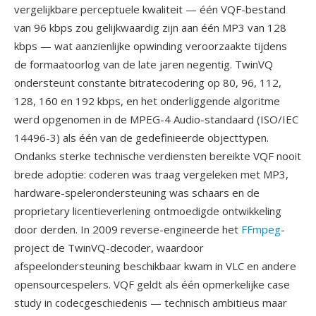
vergelijkbare perceptuele kwaliteit — één VQF-bestand
van 96 kbps zou gelijkwaardig zijn aan één MP3 van 128
kbps — wat aanzienlijke opwinding veroorzaakte tijdens
de formaatoorlog van de late jaren negentig. TwinVQ
ondersteunt constante bitratecodering op 80, 96, 112,
128, 160 en 192 kbps, en het onderliggende algoritme
werd opgenomen in de MPEG-4 Audio-standaard (ISO/IEC
14496-3) als één van de gedefinieerde objecttypen.
Ondanks sterke technische verdiensten bereikte VQF nooit
brede adoptie: coderen was traag vergeleken met MP3,
hardware-spelerondersteuning was schaars en de
proprietary licentieverlening ontmoedigde ontwikkeling
door derden. In 2009 reverse-engineerde het
FFmpeg
-
project de TwinVQ-decoder, waardoor
afspeelondersteuning beschikbaar kwam in VLC en andere
opensourcespelers. VQF geldt als één opmerkelijke case
study in codecgeschiedenis — technisch ambitieus maar