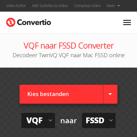
Video Editor
Add Subtitles to Video
Compress Video
Meer
VQF naar FSSD Converter
Decodeer TwinVQ VQF naar Mac FSSD online
Kies bestanden
VQF
FSSD
naar