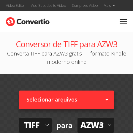
Video Editor
Add Subtitles to Video
Compress Video
Mais
Conversor de TIFF para AZW3
Converta TIFF para AZW3 gratis — formato Kindle
moderno online
Selecionar arquivos
TIFF
AZW3
para