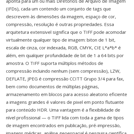
aponta para um ou mais Diretórios de Arquivo de Imagem
(IFDs), cada um contendo um conjunto de tags que
descrevem às dimensões da imagem, espaço de cor,
compressão, resolução é outras propriedades. Essa
arquitetura extensivel significa que o TIFF pode acomodar
virtualmente qualquer tipo de imagem: biton de 1 bit,
escala de cinza, cor indexada, RGB, CMYK, CIE L*a*b* é
além, em qualquer profundidade de bit de 1 a 64 bits por
amostra. O TIFF suporta múltiplos métodos de
compressão incluindo nenhum (sem compressão), LZW,
DEFLATE, JPEG é compressão CCITT Grupo 3/4 para fax,
bem como documentos de múltiplas páginas,
armazenamento em blocos para acesso aleatorio eficiente
a imagens grandes é valores de pixel em ponto flutuante
para conteúdo HDR. Uma vantagem é a flexibilidade de
nível profissional — o TIFF lida com toda a gama de tipos
de imagem encontrados em publicação, pré-impressão,
imagens médicas, análise geoespacial é pesquisa científica,