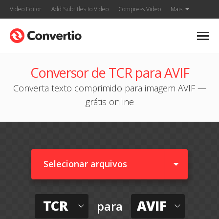
Video Editor
Add Subtitles to Video
Compress Video
Mais
Conversor de TCR para AVIF
Converta texto comprimido para imagem AVIF —
grátis online
Selecionar arquivos
TCR
AVIF
para