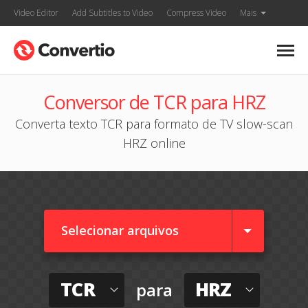
Video Editor
Add Subtitles to Video
Compress Video
Mais
Conversor de TCR para HRZ
Converta texto TCR para formato de TV slow-scan
HRZ online
Selecionar arquivos
TCR
HRZ
para