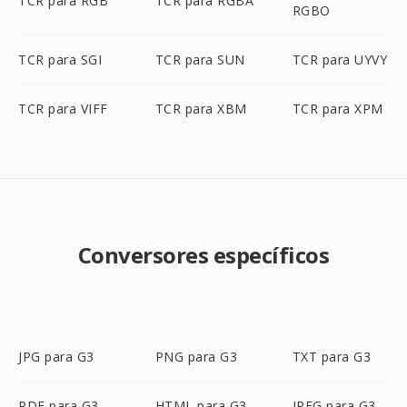
TCR para RGB
TCR para RGBA
RGBO
TCR para SGI
TCR para SUN
TCR para UYVY
TCR para VIFF
TCR para XBM
TCR para XPM
Conversores específicos
JPG para G3
PNG para G3
TXT para G3
PDF para G3
HTML para G3
JPEG para G3