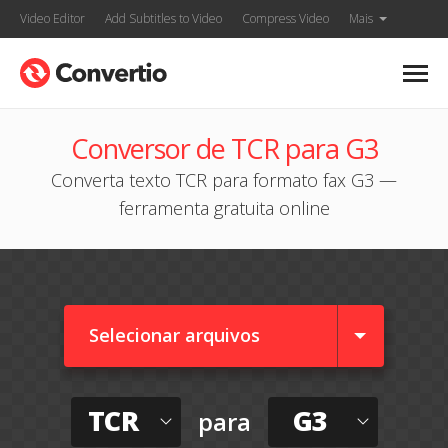
Video Editor
Add Subtitles to Video
Compress Video
Mais
Conversor de TCR para G3
Converta texto TCR para formato fax G3 —
ferramenta gratuita online
Selecionar arquivos
TCR
G3
para