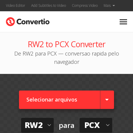
Video Editor
Add Subtitles to Video
Compress Video
Mais
RW2 to PCX Converter
De RW2 para PCX — conversao rapida pelo
navegador
Selecionar arquivos
RW2
PCX
para