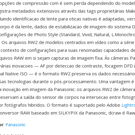
opções de compressão com é sem perda dependendo do model
istra metadados extensivos através das tags proprietárias Ma
luindo identificacao de lente para oticas nativas é adaptadas, ve
orpo é da lente, dados de estabilizacao de imagem do sistema Du
onfigurações de Photo Style (Standard, Vivid, Natural, L.Monochro
). Os arquivos RW2 de modelos centrados em vídeo como a sér
contexto de configurações para suas renomadas capacidades de
quivos RAW em si sejam capturas de imagem fixa. Às câmeras Pa
várias inovacoes — AF por deteccao de contraste, focagem DFD
ual Native ISO — é o formato RW2 preserva os dados necessário
ssas tecnologias durante o pós-processamento. Uma vantagem é
a inovação em imagem da Panasonic: os arquivos RW2 de câmer
servam a saída do sensor de corpos na intersecao entre fotogr
or fotógrafos hibridos. O formato é suportado pelo Adobe
Light
conversor RAW baseado em SILKYPIX da Panasonic, dcraw é Ra
or
:
Panasonic