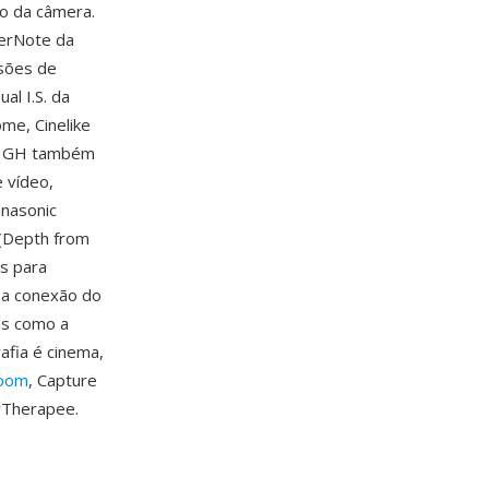
o da câmera.
kerNote da
rsões de
al I.S. da
me, Cinelike
ie GH também
 vídeo,
nasonic
 (Depth from
s para
 a conexão do
as como a
afia é cinema,
room
, Capture
wTherapee.