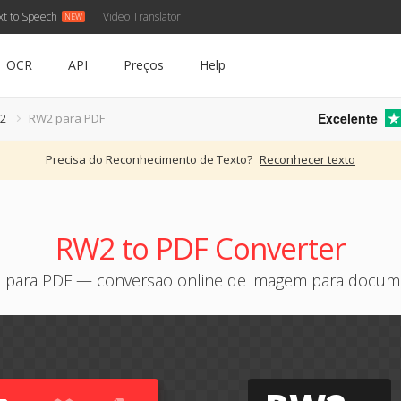
xt to Speech
Video Translator
OCR
API
Preços
Help
Excelente
2
RW2 para PDF
Precisa do Reconhecimento de Texto?
Reconhecer texto
RW2 to PDF Converter
 para PDF — conversao online de imagem para docum