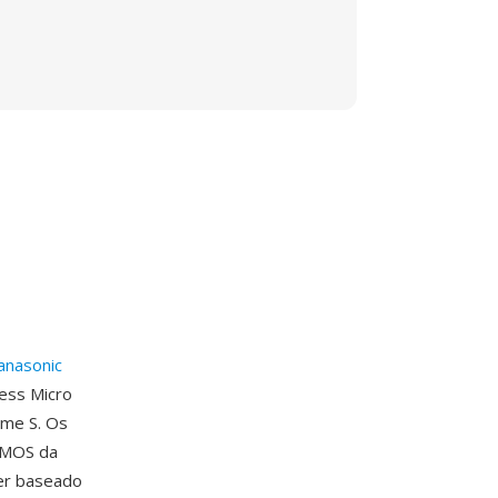
anasonic
ess Micro
ame S. Os
 CMOS da
er baseado