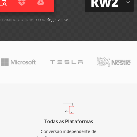
RW2
 máximo do ficheiro ou
Registar-se
Todas as Plataformas
Conversao independente de