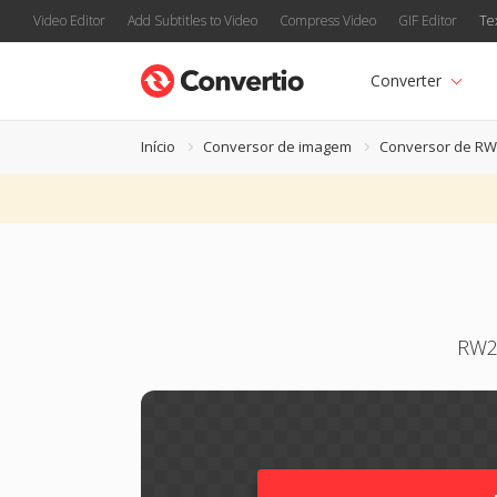
Video Editor
Add Subtitles to Video
Compress Video
GIF Editor
Te
Converter
Início
Conversor de imagem
Conversor de RW
RW2