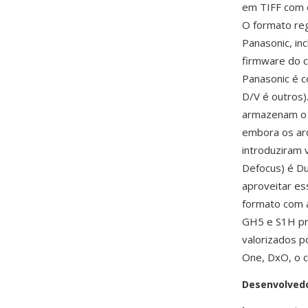
em TIFF com 
O formato reg
Panasonic, inc
firmware do c
Panasonic é c
D/V é outros
armazenam o 
embora os ar
introduziram 
Defocus) é D
aproveitar e
formato com 
GH5 e S1H pre
valorizados p
One, DxO, o 
Desenvolved