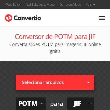
Video Editor
Add Subtitles to Video
Compress Video
Mais
Conversor de POTM para JIF
Converta slides POTM para imagens JIF online
grátis
Selecionar arquivos
POTM
JIF
para