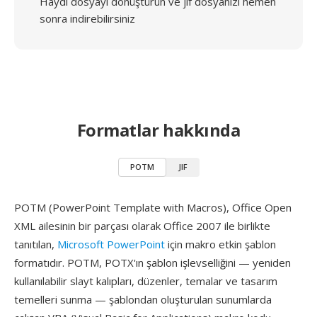
Haydi dosyayı dönüştürün ve jif dosyanızı hemen
sonra indirebilirsiniz
Formatlar hakkında
POTM
JIF
POTM (PowerPoint Template with Macros), Office Open
XML ailesinin bir parçası olarak Office 2007 ile birlikte
tanıtılan,
Microsoft PowerPoint
için makro etkin şablon
formatıdır. POTM, POTX'ın şablon işlevselliğini — yeniden
kullanılabilir slayt kalıpları, düzenler, temalar ve tasarım
temelleri sunma — şablondan oluşturulan sunumlarda