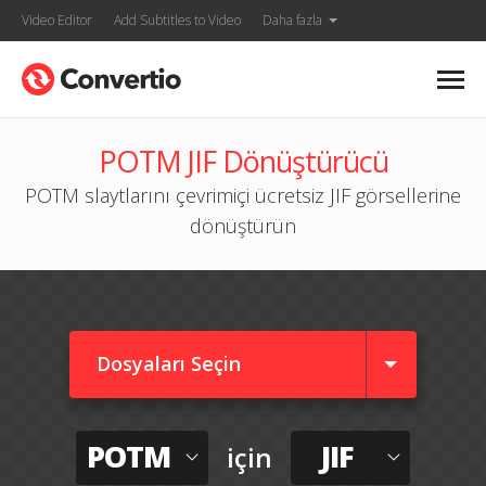
Video Editor
Add Subtitles to Video
Daha fazla
POTM JIF Dönüştürücü
POTM slaytlarını çevrimiçi ücretsiz JIF görsellerine
dönüştürün
Dosyaları Seçin
POTM
JIF
için