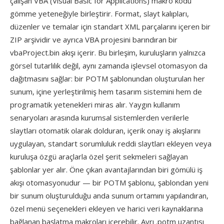
çalışan VBA (Visual Basic for Applications) makro kodu
gömme yeteneğiyle birleştirir. Format, slayt kalıpları,
düzenler ve temalar için standart XML parçalarını içeren bir
ZIP arşividir ve ayrıca VBA projesini barındıran bir
vbaProject.bin akışı içerir. Bu birleşim, kuruluşların yalnızca
görsel tutarlılık değil, aynı zamanda işlevsel otomasyon da
dağıtmasını sağlar: bir POTM şablonundan oluşturulan her
sunum, içine yerleştirilmiş hem tasarım sistemini hem de
programatik yetenekleri miras alır. Yaygın kullanım
senaryoları arasında kurumsal sistemlerden verilerle
slaytları otomatik olarak dolduran, içerik onay iş akışlarını
uygulayan, standart sorumluluk reddi slaytları ekleyen veya
kuruluşa özgü araçlarla özel şerit sekmeleri sağlayan
şablonlar yer alır. Öne çıkan avantajlarından biri gömülü iş
akışı otomasyonudur — bir POTM şablonu, şablondan yeni
bir sunum oluşturulduğu anda sunum ortamını yapılandıran,
özel menü seçenekleri ekleyen ve harici veri kaynaklarına
bağlanan başlatma makroları içerebilir. Ayrı .potm uzantısı