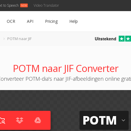
xt to Speech
Video Translator
OCR
API
Pricing
Help
Uitstekend
POTM naar JIF
POTM naar JIF Converter
onverteer POTM-dia's naar JIF-afbeeldingen online grat
POTM