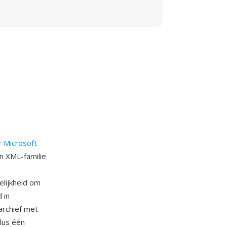
r
Microsoft
n XML-familie.
lijkheid om
 in
archief met
lus één