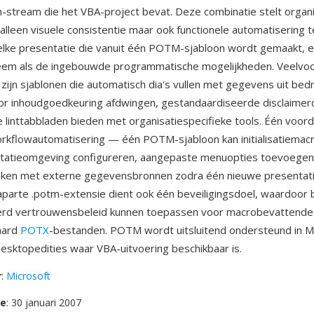
n-stream die het VBA-project bevat. Deze combinatie stelt organi
 alleen visuele consistentie maar ook functionele automatisering t
 elke presentatie die vanuit één POTM-sjabloon wordt gemaakt, e
em als de ingebouwde programmatische mogelijkheden. Veelv
zijn sjablonen die automatisch dia's vullen met gegevens uit bed
r inhoudgoedkeuring afdwingen, gestandaardiseerde disclaimerd
 linttabbladen bieden met organisatiespecifieke tools. Één voord
kflowautomatisering — één POTM-sjabloon kan initialisatiemacr
ntatieomgeving configureren, aangepaste menuopties toevoegen
aken met externe gegevensbronnen zodra één nieuwe presentat
parte .potm-extensie dient ook één beveiligingsdoel, waardoor
eerd vertrouwensbeleid kunnen toepassen voor macrobevattende
aard
POTX
-bestanden. POTM wordt uitsluitend ondersteund in M
sktopedities waar VBA-uitvoering beschikbaar is.
r
:
Microsoft
se
: 30 januari 2007