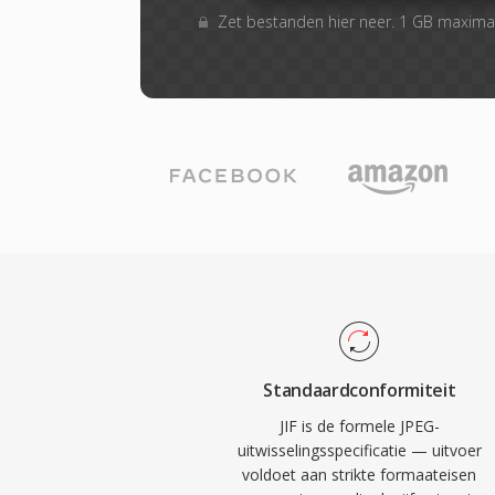
Zet bestanden hier neer. 1 GB maxima
Standaardconformiteit
JIF is de formele JPEG-
uitwisselingsspecificatie — uitvoer
voldoet aan strikte formaateisen