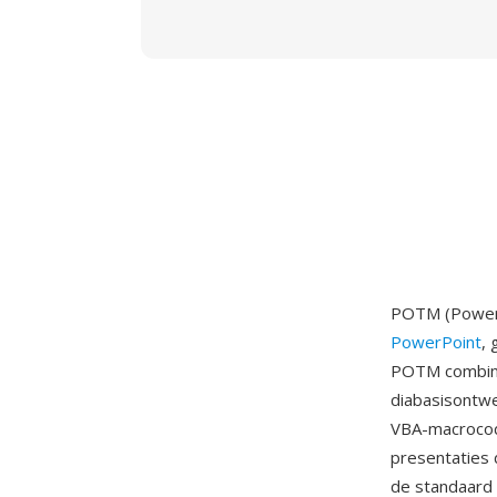
POTM (PowerP
PowerPoint
,
POTM combine
diabasisontw
VBA-macrocode 
presentaties 
de standaard 