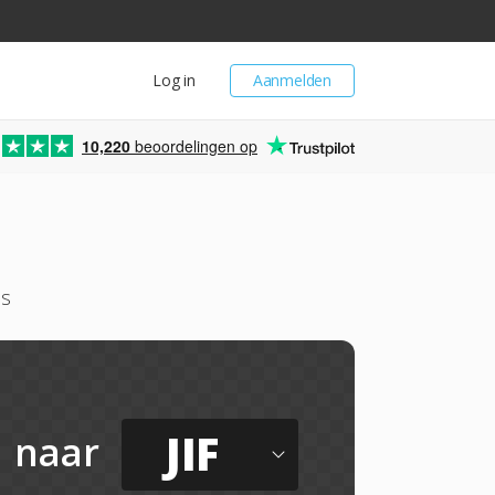
Log in
Aanmelden
10,220
beoordelingen op
is
JIF
naar