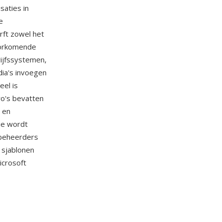
saties in
e
rft zowel het
oorkomende
rijfssystemen,
ia's invoegen
eel is
o's bevatten
 en
ie wordt
 beheerders
 sjablonen
icrosoft