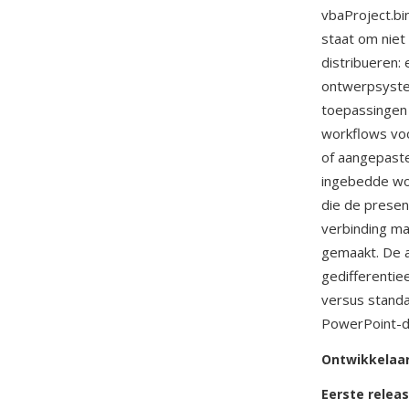
vbaProject.bi
staat om niet
distribueren:
ontwerpsyste
toepassingen 
workflows voo
of aangepaste
ingebedde wor
die de prese
verbinding m
gemaakt. De a
gedifferenti
versus stand
PowerPoint-de
Ontwikkelaa
Eerste relea