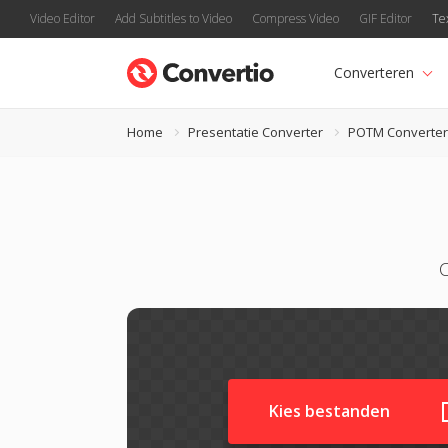
Video Editor
Add Subtitles to Video
Compress Video
GIF Editor
Te
Converteren
Home
Presentatie Converter
POTM Converter
C
Kies bestanden