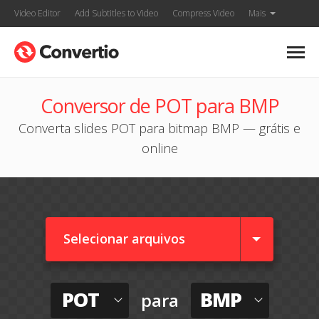
Video Editor
Add Subtitles to Video
Compress Video
Mais
Conversor de POT para BMP
Converta slides POT para bitmap BMP — grátis e
online
Selecionar arquivos
POT
BMP
para