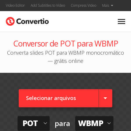
Video Editor
Add Subtitles to Video
Compress Video
Mais
Conversor de POT para WBMP
Converta slides POT para WBMP monocromático
— grátis online
Selecionar arquivos
POT
WBMP
para